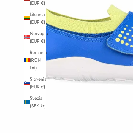
(EUR €)
Lituania
(EUR €)
Norvegia
(EUR €)
Romania
(RON
Lei)
Slovenia
(EUR €)
Svezia
(SEK kr)