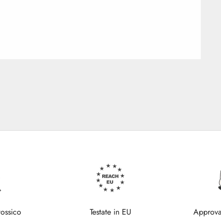
tossico
Testate in EU
Approva