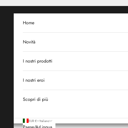
Vai al contenuto
Home
Novità
I nostri prodotti
I nostri eroi
Scopri di più
EUR €
Italiano
Paese/Area
Lingua