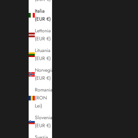
Italia
(EUR €)
Lettonia
(EUR €)
Lituania
(EUR €)
Norvegia
(EUR €)
Romania
(RON
Lei)
Slovenia
(EUR €)
Svezia