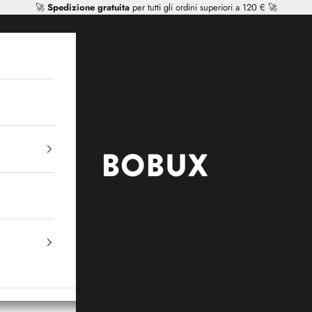
🚀
Spedizione gratuita
per tutti gli ordini superiori a 120 € 🚀
Mr Tiggle - Distributor