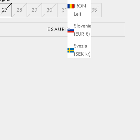
(RON
27
28
29
30
31
32
33
Lei)
Slovenia
ESAURITO
(EUR €)
Svezia
(SEK kr)