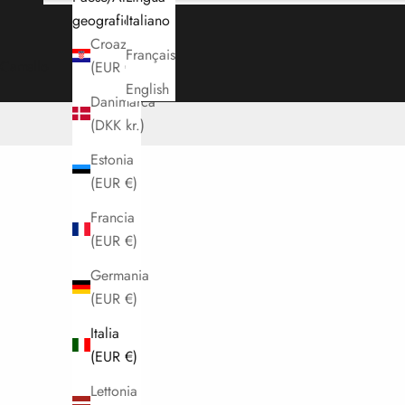
geografica
Italiano
Croazia
Français
Carrello
(EUR €)
English
Danimarca
(DKK kr.)
Estonia
(EUR €)
Francia
(EUR €)
Germania
(EUR €)
Italia
(EUR €)
Lettonia