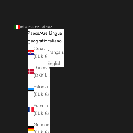
Italia (EUR €)
Italiano
Paese/Area
Lingua
geografica
Italiano
Croazia
Français
(EUR €)
English
Danimarca
(DKK kr.)
Estonia
(EUR €)
Francia
(EUR €)
Germania
(EUR €)