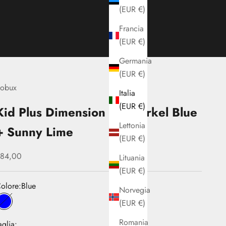
(EUR €)
Francia
(EUR €)
Germania
(EUR €)
obux
Italia
(EUR €)
Kid Plus Dimension III Snorkel Blue
Lettonia
+ Sunny Lime
(EUR €)
rezzo scontato
84,00
Lituania
(EUR €)
olore:
Blue
Norvegia
(EUR €)
Blue
Romania
aglia: