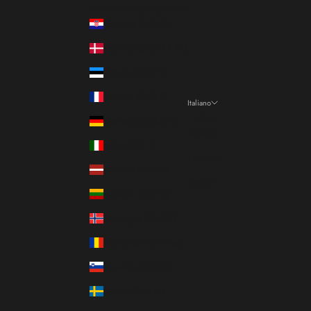
Paese/Area geografica
Croazia (EUR €)
Danimarca (DKK kr.)
Estonia (EUR €)
Francia (EUR €)
Italiano
Lingua
Germania (EUR €)
Italiano
Italia (EUR €)
Français
Lettonia (EUR €)
English
Lituania (EUR €)
Norvegia (EUR €)
Romania (RON Lei)
Slovenia (EUR €)
Svezia (SEK kr)