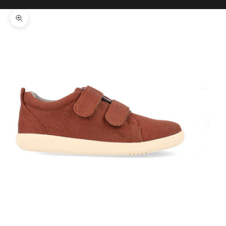
Il tuo carrello è vuoto
Ingrandisci immagine