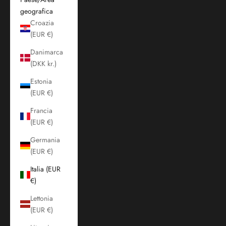
geografica
Croazia
(EUR €)
Danimarca
(DKK kr.)
Estonia
(EUR €)
Francia
(EUR €)
Germania
(EUR €)
Italia (EUR
€)
Lettonia
(EUR €)