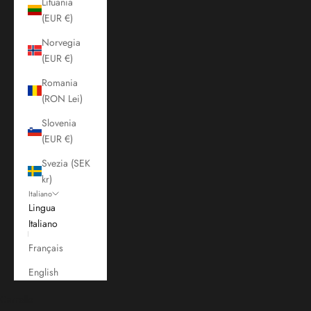
Lituania
(EUR €)
Norvegia
(EUR €)
Romania
(RON Lei)
Slovenia
(EUR €)
Svezia (SEK
kr)
Italiano
Lingua
Italiano
Français
English
Carrello