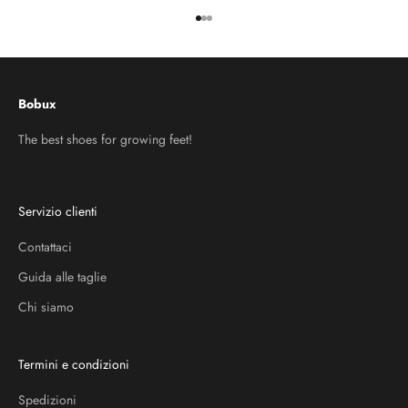
Vai all'articolo 1
Vai all'articolo 2
Vai all'articolo 3
Bobux
The best shoes for growing feet!
Servizio clienti
Contattaci
Guida alle taglie
Chi siamo
Termini e condizioni
Spedizioni