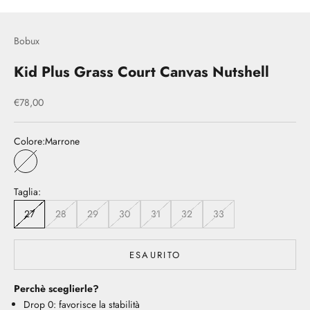
Bobux
Kid Plus Grass Court Canvas Nutshell
Prezzo scontato
€78,00
Colore:
Marrone
Marrone
Taglia:
27
28
29
30
31
32
33
ESAURITO
Perchè sceglierle?
Drop 0: favorisce la stabilità