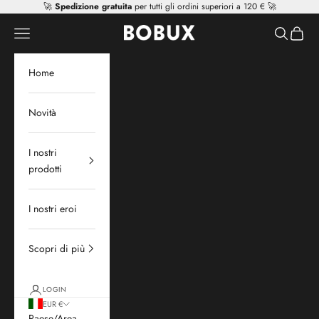
Vai al contenuto
🚀
Spedizione gratuita
per tutti gli ordini superiori a 120 € 🚀
Mr Tiggle - Distributor
Apri il menu di navigazione
Mostra il 
Mostra 
Home
Novità
I nostri
prodotti
I nostri eroi
Scopri di più
LOGIN
EUR €
Paese/Area