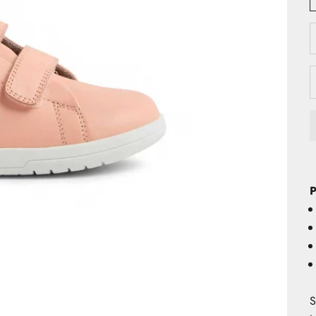
D
P
S