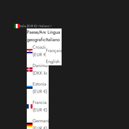
Italia (EUR €)
Italiano
Paese/Area
Lingua
geografica
Italiano
Croazia
Français
(EUR €)
English
Danimarca
(DKK kr.)
Estonia
(EUR €)
Francia
(EUR €)
Germania
(EUR €)