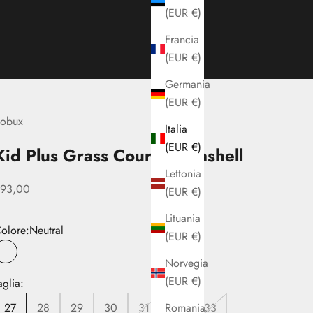
(EUR €)
Francia
(EUR €)
Germania
(EUR €)
obux
Italia
(EUR €)
Kid Plus Grass Court II Seashell
Lettonia
rezzo scontato
93,00
(EUR €)
Lituania
olore:
Neutral
(EUR €)
Neutral
Norvegia
(EUR €)
aglia:
Romania
27
28
29
30
31
32
33