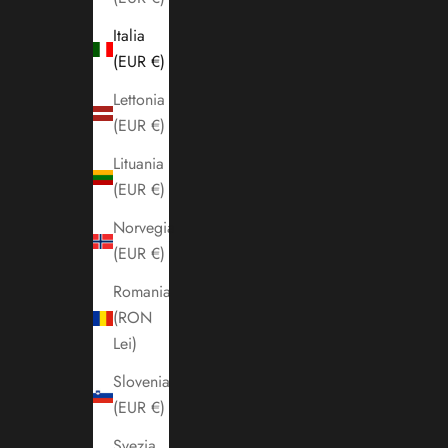
Italia
(EUR €)
Lettonia
(EUR €)
Lituania
(EUR €)
Norvegia
(EUR €)
Romania
(RON
Lei)
Slovenia
(EUR €)
Svezia