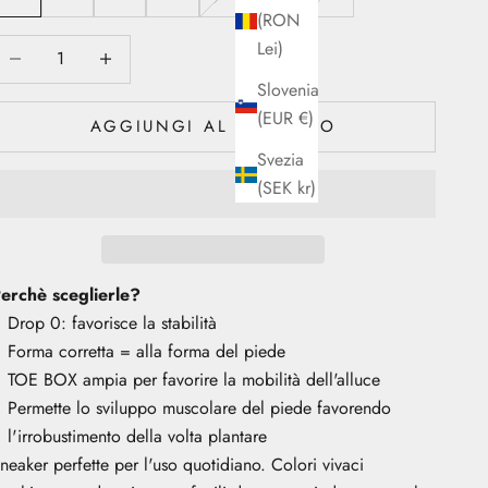
(RON
iminuisci quantità
Diminuisci quantità
Lei)
Slovenia
(EUR €)
AGGIUNGI AL CARRELLO
Svezia
(SEK kr)
erchè sceglierle?
Drop 0: favorisce la stabilità
Forma corretta = alla forma del piede
TOE BOX ampia per favorire la mobilità dell'alluce
Permette lo sviluppo muscolare del piede favorendo
l'irrobustimento della volta plantare
neaker perfette per l'uso quotidiano. Colori vivaci