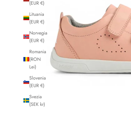
(EUR €)
Lituania
(EUR €)
Norvegia
(EUR €)
Romania
(RON
Lei)
Slovenia
(EUR €)
Svezia
(SEK kr)