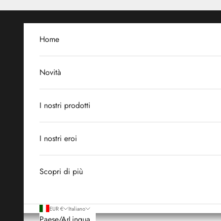
Vai al contenuto
Home
Novità
I nostri prodotti
I nostri eroi
Scopri di più
EUR €
Italiano
Paese/Area
Lingua