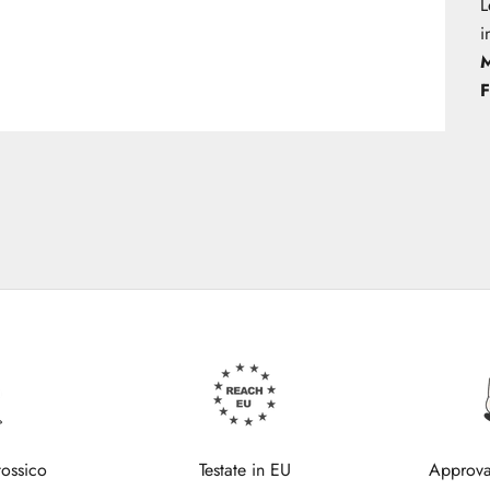
L
i
M
F
tossico
Testate in EU
Approva