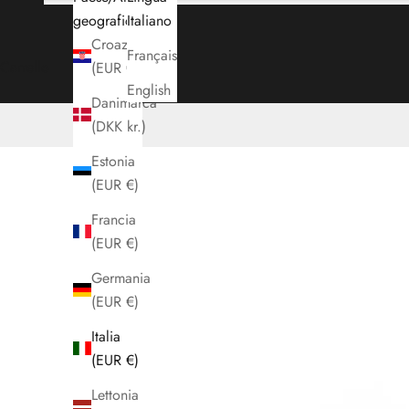
geografica
Italiano
Croazia
Français
Carrello
(EUR €)
English
Danimarca
(DKK kr.)
Estonia
(EUR €)
Francia
(EUR €)
Germania
(EUR €)
Italia
(EUR €)
Lettonia