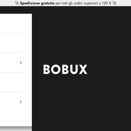
🚀
Spedizione gratuita
per tutti gli ordini superiori a 120 € 🚀
Mr Tiggle - Distributor