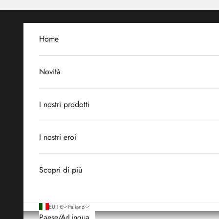
Vai al contenuto
Home
Novità
I nostri prodotti
I nostri eroi
Scopri di più
EUR €
Italiano
Paese/Area
Lingua