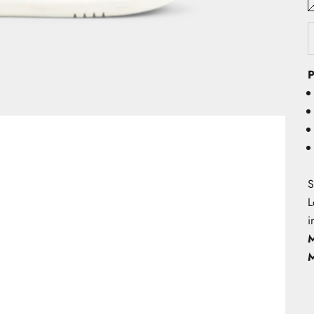
P
S
L
i
M
M