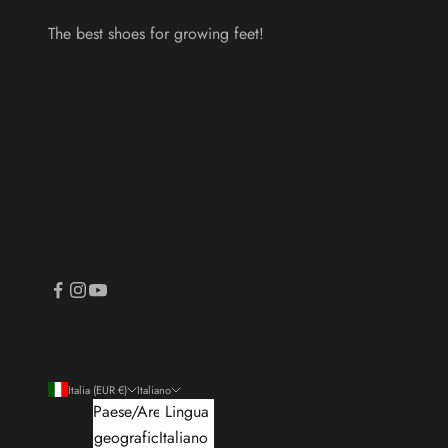
The best shoes for growing feet!
Italia (EUR €)
Italiano
Paese/Area
Lingua
geografica
Italiano