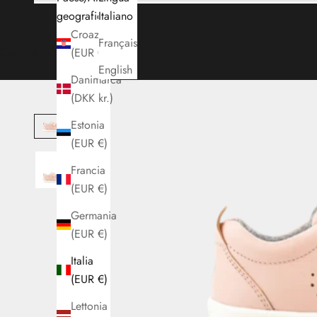
geografica
Italiano
Croazia
Français
Carrello
(EUR €)
English
Danimarca
(DKK kr.)
Estonia
(EUR €)
Francia
(EUR €)
Germania
(EUR €)
Italia
(EUR €)
Lettonia