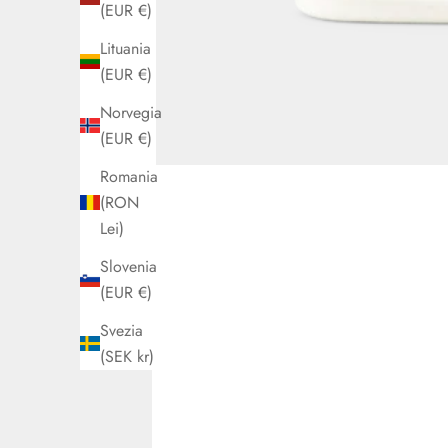
(EUR €)
Lituania
(EUR €)
Norvegia
(EUR €)
Romania
(RON
Lei)
Slovenia
(EUR €)
Svezia
(SEK kr)