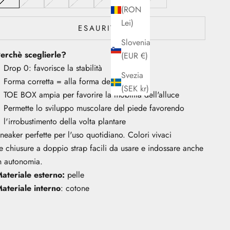
(RON
Lei)
ESAURITO
Slovenia
erchè sceglierle?
(EUR €)
Drop 0: favorisce la stabilità
Svezia
Forma corretta = alla forma del piede
(SEK kr)
TOE BOX ampia per favorire la mobilità dell'alluce
Permette lo sviluppo muscolare del piede favorendo
l'irrobustimento della volta plantare
neaker perfette per l'uso quotidiano. Colori vivaci
e chiusure a doppio strap facili da usare e indossare anche
n autonomia.
ateriale esterno:
pelle
ateriale interno
: cotone