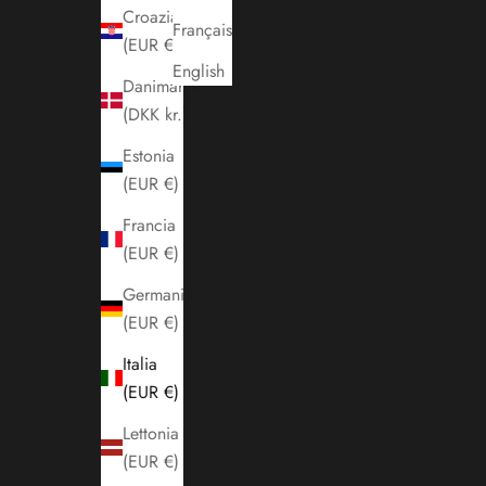
Croazia
Français
(EUR €)
English
Danimarca
(DKK kr.)
Estonia
(EUR €)
Francia
(EUR €)
Germania
(EUR €)
Italia
(EUR €)
Lettonia
(EUR €)