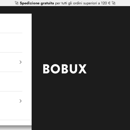
🚀
Spedizione gratuita
per tutti gli ordini superiori a 120 € 🚀
Mr Tiggle - Distributor