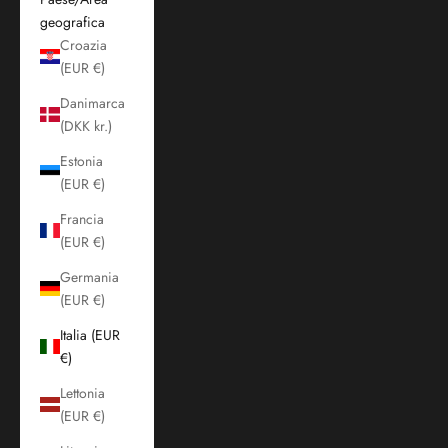
geografica
Croazia
(EUR €)
Danimarca
(DKK kr.)
Estonia
(EUR €)
Francia
(EUR €)
Germania
(EUR €)
Italia (EUR
€)
Lettonia
(EUR €)