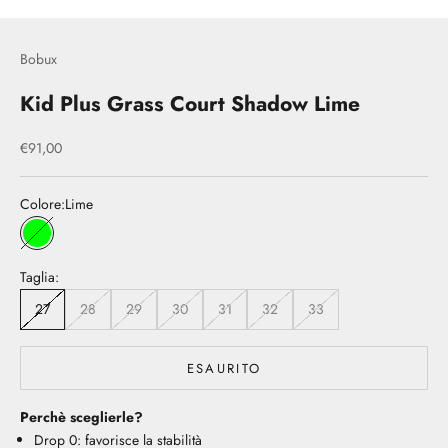
Bobux
Kid Plus Grass Court Shadow Lime
Prezzo scontato
€91,00
Colore:
Lime
Lime
Taglia:
27
28
29
30
31
32
33
ESAURITO
Perchè sceglierle?
Drop 0: favorisce la stabilità