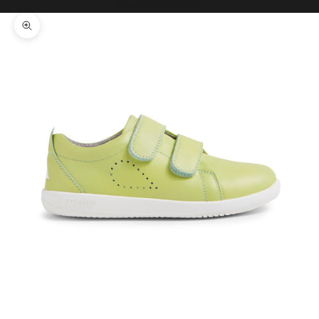
Il tuo carrello è vuoto
Ingrandisci immagine