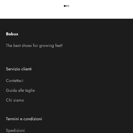
Vai all'articolo 1
Vai all'articolo 2
Vai all'articolo 3
Bobux
The best shoes for growing feet!
Servizio clienti
Contattaci
Guida alle taglie
Chi siamo
Termini e condizioni
Spedizioni