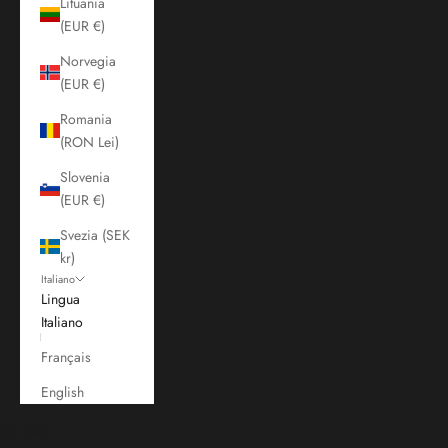
Lituania
(EUR €)
Norvegia
(EUR €)
Romania
(RON Lei)
Slovenia
(EUR €)
Svezia (SEK
kr)
Italiano
Lingua
Italiano
Français
English
Carrello