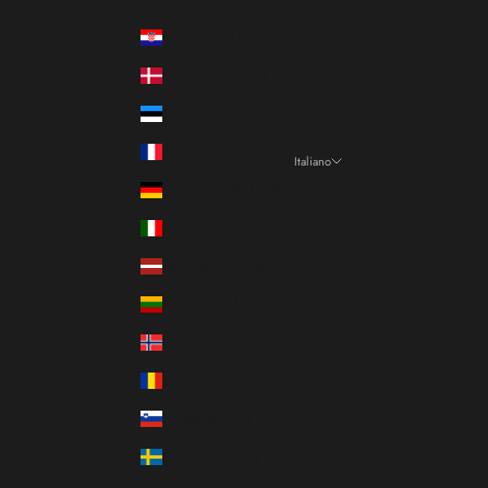
Paese/Area geografica
Croazia (EUR €)
Danimarca (DKK kr.)
Estonia (EUR €)
Francia (EUR €)
Italiano
Lingua
Germania (EUR €)
Italiano
Italia (EUR €)
Français
Lettonia (EUR €)
English
Lituania (EUR €)
Norvegia (EUR €)
Romania (RON Lei)
Slovenia (EUR €)
Svezia (SEK kr)