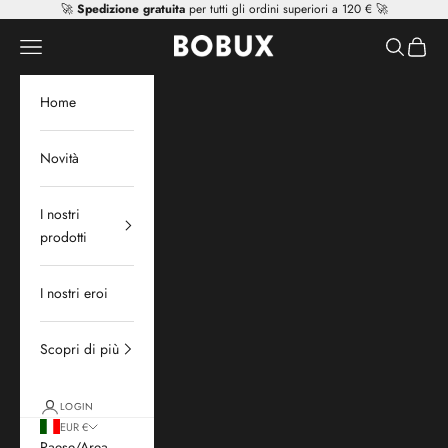
Vai al contenuto
🚀
Spedizione gratuita
per tutti gli ordini superiori a 120 € 🚀
Mr Tiggle - Distributor
Apri il menu di navigazione
Mostra il 
Mostra 
Home
Novità
I nostri
prodotti
I nostri eroi
Scopri di più
LOGIN
EUR €
Paese/Area