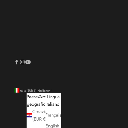
Italia (EUR €)
Italiano
Paese/Area
Lingua
geografica
Italiano
Croazia
Français
(EUR €)
English