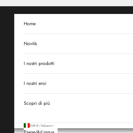
Vai al contenuto
Home
Novità
I nostri prodotti
I nostri eroi
Scopri di più
EUR €
Italiano
Paese/Area
Lingua