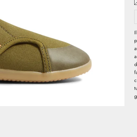
I
p
a
a
d
f
c
t
g