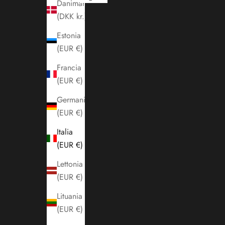
Danimarca
(DKK kr.)
Estonia
(EUR €)
Francia
(EUR €)
Germania
(EUR €)
Italia
(EUR €)
Lettonia
(EUR €)
Lituania
(EUR €)