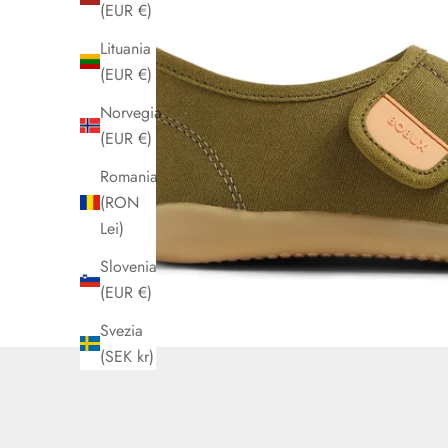
(EUR €)
Lituania
(EUR €)
Norvegia
(EUR €)
Romania
(RON
Lei)
Slovenia
(EUR €)
Svezia
(SEK kr)