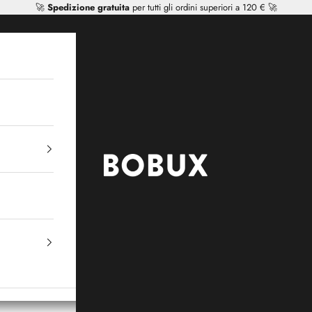
🚀
Spedizione gratuita
per tutti gli ordini superiori a 120 € 🚀
Mr Tiggle - Distributor