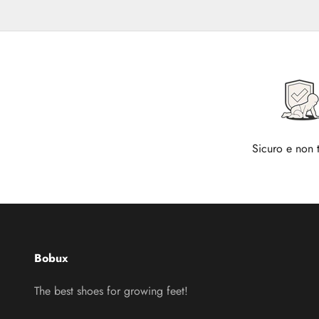
Sicuro e non 
Bobux
The best shoes for growing feet!