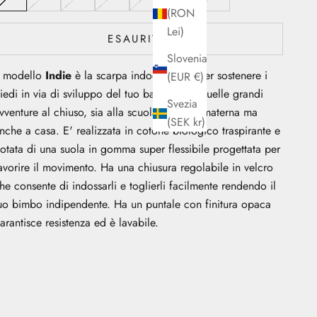
(RON
Lei)
ESAURITO
Slovenia
l modello
Indie
è la scarpa indoor ideale per sostenere i
(EUR €)
iedi in via di sviluppo del tuo bambino in quelle grandi
Svezia
vventure al chiuso, sia alla scuola che alla materna ma
(SEK kr)
nche a casa. E' realizzata in cotone biologico traspirante e
otata di una suola in gomma super flessibile progettata per
avorire il movimento. Ha una
chiusura regolabile in velcro
he consente di indossarli e toglierli facilmente rendendo il
uo bimbo indipendente. Ha
un puntale con finitura opaca
arantisce resistenza ed è
lavabile.