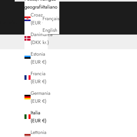
geografica
Italiano
Croazia
Français
Carrello
(EUR €)
English
Danimarca
(DKK kr.)
Estonia
(EUR €)
Francia
(EUR €)
Germania
(EUR €)
Italia
(EUR €)
Lettonia