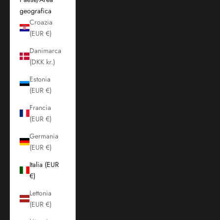
geografica
Croazia
(EUR €)
Danimarca
(DKK kr.)
Estonia
(EUR €)
Francia
(EUR €)
Germania
(EUR €)
Italia (EUR
€)
Lettonia
(EUR €)