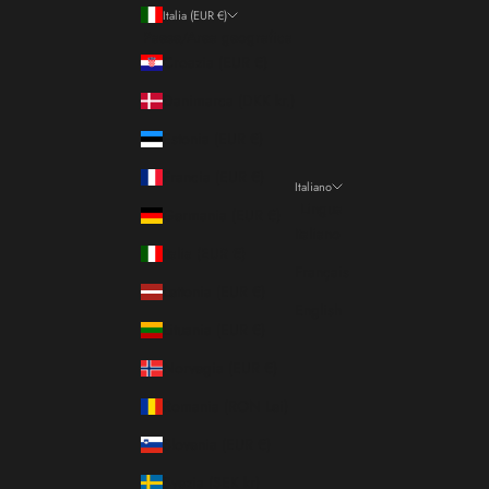
Italia (EUR €)
Paese/Area geografica
Croazia (EUR €)
Danimarca (DKK kr.)
Estonia (EUR €)
Francia (EUR €)
Italiano
Lingua
Germania (EUR €)
Italiano
Italia (EUR €)
Français
Lettonia (EUR €)
English
Lituania (EUR €)
Norvegia (EUR €)
Romania (RON Lei)
Slovenia (EUR €)
Svezia (SEK kr)