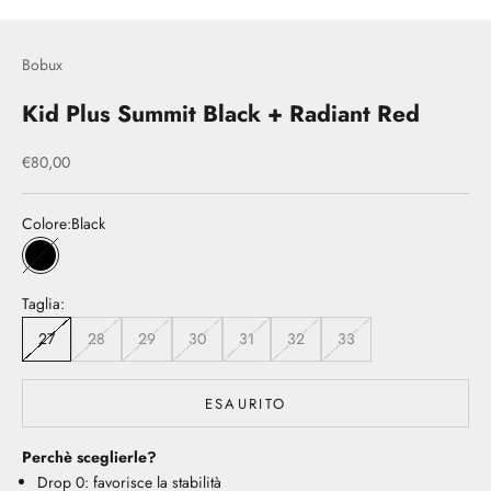
Bobux
Kid Plus Summit Black + Radiant Red
Prezzo scontato
€80,00
Colore:
Black
Black
Taglia:
27
28
29
30
31
32
33
ESAURITO
Perchè sceglierle?
Drop 0: favorisce la stabilità