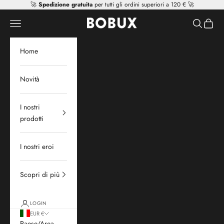
Vai al contenuto
🚀
Spedizione gratuita
per tutti gli ordini superiori a 120 € 🚀
Mr Tiggle - Distributor
Apri il menu di navigazione
Mostra il 
Mostra 
Home
Novità
I nostri
prodotti
I nostri eroi
Scopri di più
LOGIN
EUR €
Paese/Area