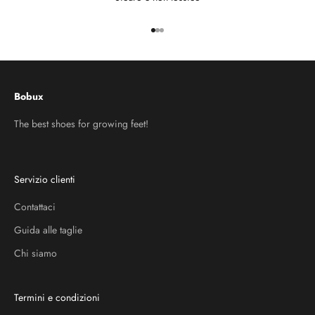
Vai all'articolo 1
Vai all'articolo 2
Vai all'articolo 3
Bobux
The best shoes for growing feet!
Servizio clienti
Contattaci
Guida alle taglie
Chi siamo
Termini e condizioni