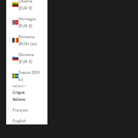
Lituania
(EUR €)
Norvegia
(EUR €)
Romania
(RON Lei)
Slovenia
(EUR €)
Svezia (SEK
kr)
Italiano
Lingua
Italiano
Français
English
Carrello