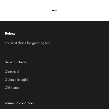
Vai all'articolo 1
Vai all'articolo 2
Vai all'articolo 3
Bobux
The best shoes for growing feet!
Servizio clienti
Contattaci
Guida alle taglie
Chi siamo
Termini e condizioni