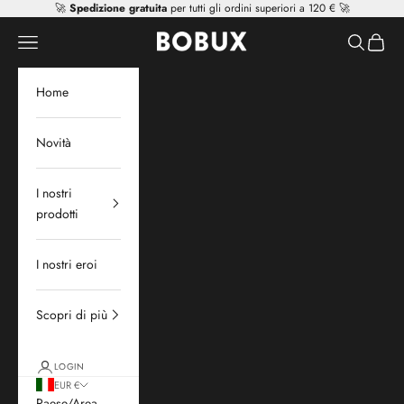
Vai al contenuto
🚀
Spedizione gratuita
per tutti gli ordini superiori a 120 € 🚀
Mr Tiggle - Distributor
Apri il menu di navigazione
Mostra il 
Mostra 
Home
Novità
I nostri
prodotti
I nostri eroi
Scopri di più
LOGIN
EUR €
Paese/Area