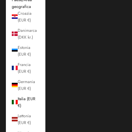
geografica
Croazia
(EUR €)
Danimarca
(DKK kr.)
Estonia
(EUR €)
Francia
(EUR €)
Germania
(EUR €)
Italia (EUR
€)
Lettonia
(EUR €)