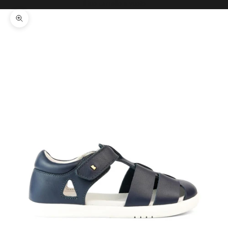
Il tuo carrello è vuoto
Ingrandisci immagine