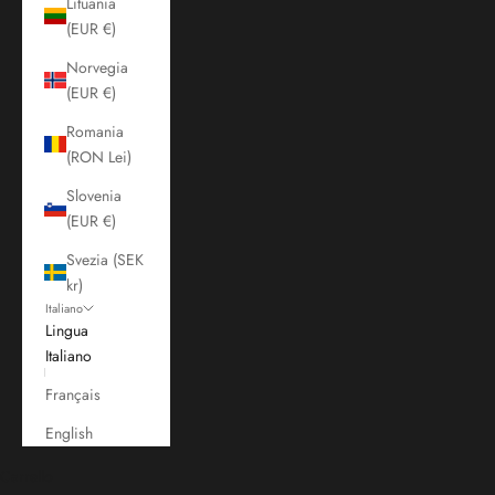
Lituania
(EUR €)
Norvegia
(EUR €)
Romania
(RON Lei)
Slovenia
(EUR €)
Svezia (SEK
kr)
Italiano
Lingua
Italiano
Français
English
Carrello