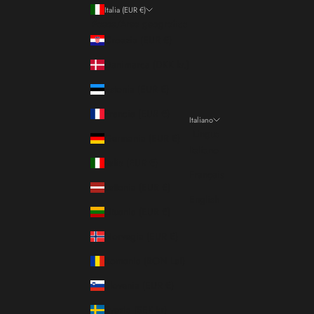
Italia (EUR €)
Paese/Area geografica
Croazia (EUR €)
Danimarca (DKK kr.)
Estonia (EUR €)
Francia (EUR €)
Italiano
Lingua
Germania (EUR €)
Italiano
Italia (EUR €)
Français
Lettonia (EUR €)
English
Lituania (EUR €)
Norvegia (EUR €)
Romania (RON Lei)
Slovenia (EUR €)
Svezia (SEK kr)