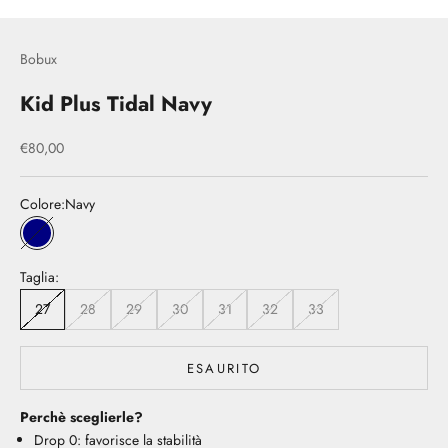
Bobux
Kid Plus Tidal Navy
Prezzo scontato
€80,00
Colore:
Navy
Navy
Taglia:
27
28
29
30
31
32
33
ESAURITO
Perchè sceglierle?
Drop 0: favorisce la stabilità