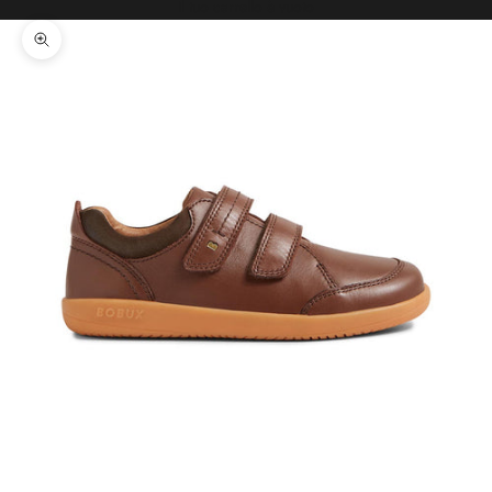
Il tuo carrello è vuoto
Ingrandisci immagine