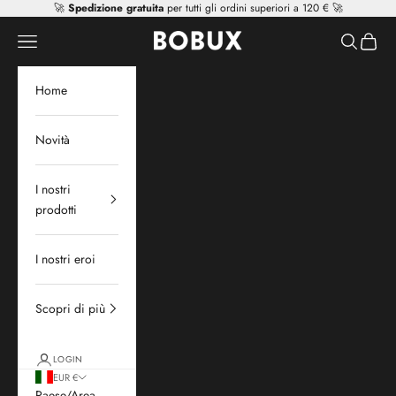
Vai al contenuto
🚀
Spedizione gratuita
per tutti gli ordini superiori a 120 € 🚀
Mr Tiggle - Distributor
Apri il menu di navigazione
Mostra il 
Mostra 
Home
Novità
I nostri
prodotti
I nostri eroi
Scopri di più
LOGIN
EUR €
Paese/Area