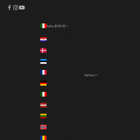
Italia (EUR €)
Paese/Area geografica
Croazia (EUR €)
Danimarca (DKK kr.)
Estonia (EUR €)
Francia (EUR €)
Italiano
Lingua
Germania (EUR €)
Italiano
Italia (EUR €)
Français
Lettonia (EUR €)
English
Lituania (EUR €)
Norvegia (EUR €)
Romania (RON Lei)