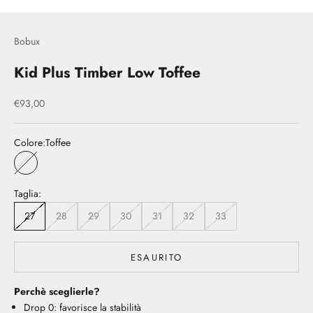
Bobux
Kid Plus Timber Low Toffee
Prezzo scontato
€93,00
Colore:
Toffee
Toffee
Taglia:
27
28
29
30
31
32
33
ESAURITO
Perchè sceglierle?
Drop 0: favorisce la stabilità