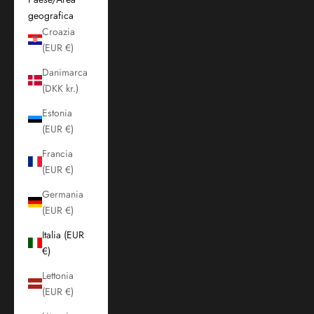
geografica
Croazia
(EUR €)
Danimarca
(DKK kr.)
Estonia
(EUR €)
Francia
(EUR €)
Germania
(EUR €)
Italia (EUR
€)
Lettonia
(EUR €)