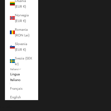
Lituania
(EUR €)
Norvegia
(EUR €)
Romania
(RON Lei)
Slovenia
(EUR €)
Svezia (SEK
kr)
Italiano
Lingua
Italiano
Français
English
Carrello