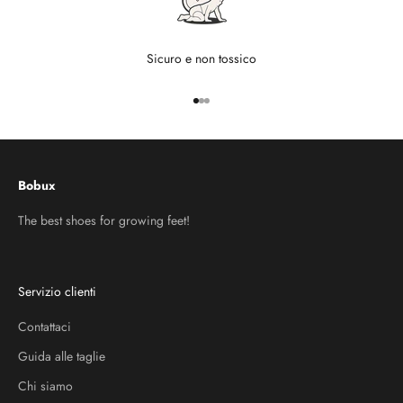
Sicuro e non tossico
Vai all'articolo 1
Vai all'articolo 2
Vai all'articolo 3
Bobux
The best shoes for growing feet!
Servizio clienti
Contattaci
Guida alle taglie
Chi siamo