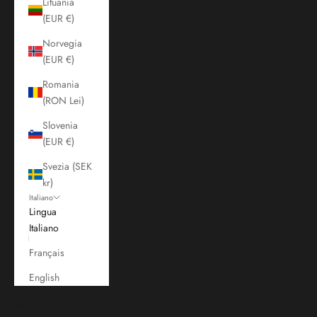
Lituania
(EUR €)
Norvegia
(EUR €)
Romania
(RON Lei)
Slovenia
(EUR €)
Svezia (SEK
kr)
Italiano
Lingua
Italiano
Français
English
Carrello