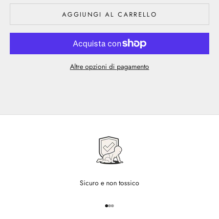
AGGIUNGI AL CARRELLO
Altre opzioni di pagamento
Sicuro e non tossico
Vai all'articolo 1
Vai all'articolo 2
Vai all'articolo 3