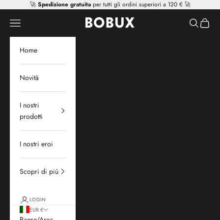
Vai al contenuto
🚀
Spedizione gratuita
per tutti gli ordini superiori a 120 € 🚀
Mr Tiggle - Distributor
Apri il menu di navigazione
Mostra il 
Mostra 
Home
Novità
I nostri
prodotti
I nostri eroi
Scopri di più
LOGIN
EUR €
Paese/Area