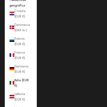
geografica
Croazia
(EUR €)
Danimarca
(DKK kr.)
Estonia
(EUR €)
Francia
(EUR €)
Germania
(EUR €)
Italia (EUR
€)
Lettonia
(EUR €)