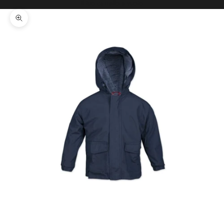
Il tuo carrello è vuoto
Ingrandisci immagine