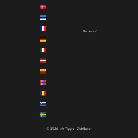
Danimarca (DKK kr.)
Estonia (EUR €)
Francia (EUR €)
Italiano
Lingua
Germania (EUR €)
Italiano
Italia (EUR €)
Français
Lettonia (EUR €)
English
Lituania (EUR €)
Norvegia (EUR €)
Romania (RON Lei)
Slovenia (EUR €)
Svezia (SEK kr)
© 2026 - Mr Tiggle - Distributor