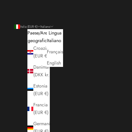
Italia (EUR €)
Italiano
Paese/Area
Lingua
geografica
Italiano
Croazia
Français
(EUR €)
English
Danimarca
(DKK kr.)
Estonia
(EUR €)
Francia
(EUR €)
Germania
(EUR €)