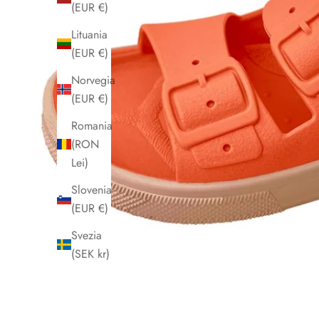
(EUR €)
Lituania
(EUR €)
Norvegia
(EUR €)
Romania
(RON
Lei)
Slovenia
(EUR €)
Svezia
(SEK kr)