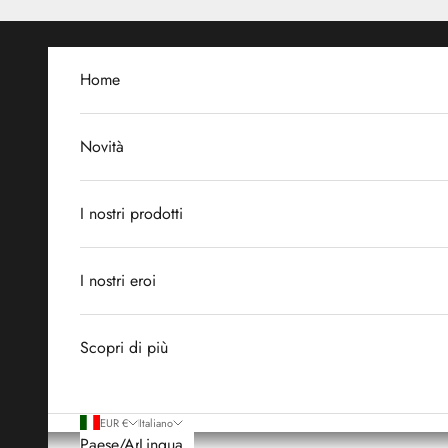
Vai al contenuto
Home
Novità
I nostri prodotti
I nostri eroi
Scopri di più
EUR €
Italiano
Paese/Area
Lingua