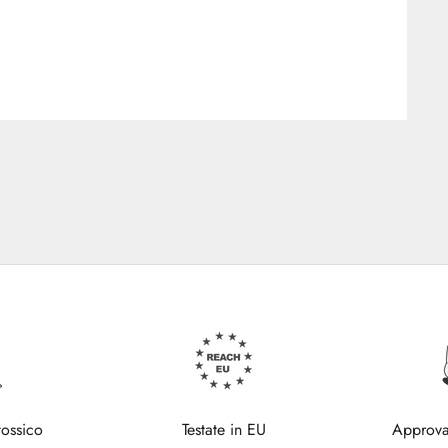
tossico
Testate in EU
Approva