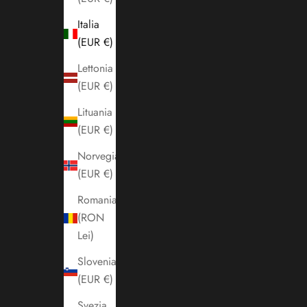
Italia
(EUR €)
Lettonia
(EUR €)
Lituania
(EUR €)
Norvegia
(EUR €)
Romania
(RON
Lei)
Slovenia
(EUR €)
Svezia