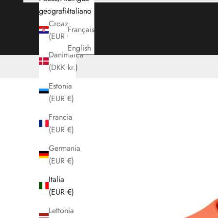
geografica
Italiano
Croazia
Français
Carrello
(EUR €)
English
Danimarca
(DKK kr.)
Estonia
(EUR €)
Francia
(EUR €)
Germania
(EUR €)
Italia
(EUR €)
Lettonia