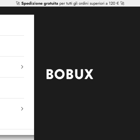
🚀
Spedizione gratuita
per tutti gli ordini superiori a 120 € 🚀
Mr Tiggle - Distributor