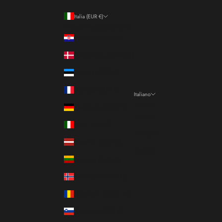
Italia (EUR €)
Paese/Area geografica
Croazia (EUR €)
Danimarca (DKK kr.)
Estonia (EUR €)
Francia (EUR €)
Italiano
Lingua
Germania (EUR €)
Italiano
Italia (EUR €)
Français
Lettonia (EUR €)
English
Lituania (EUR €)
Norvegia (EUR €)
Romania (RON Lei)
Slovenia (EUR €)