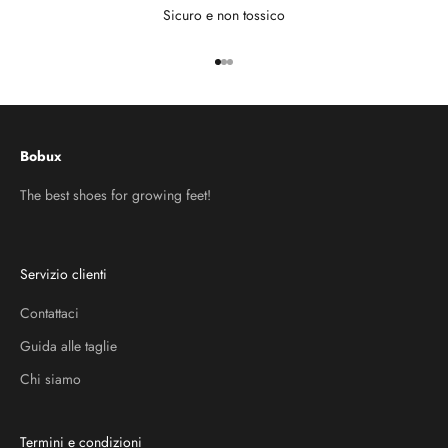
Sicuro e non tossico
Vai all'articolo 1
Vai all'articolo 2
Vai all'articolo 3
Bobux
The best shoes for growing feet!
Servizio clienti
Contattaci
Guida alle taglie
Chi siamo
Termini e condizioni