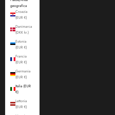
geografica
Croazia
(EUR €)
Danimarca
(DKK kr.)
Estonia
(EUR €)
Francia
(EUR €)
Germania
(EUR €)
Italia (EUR
€)
Lettonia
(EUR €)