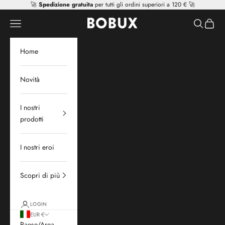
Vai al contenuto
🚀
Spedizione gratuita
per tutti gli ordini superiori a 120 € 🚀
Mr Tiggle - Distributor
Apri il menu di navigazione
Mostra il 
Mostra 
Home
Novità
I nostri
prodotti
I nostri eroi
Scopri di più
LOGIN
EUR €
Paese/Area