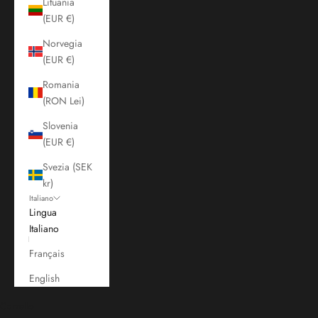
Lituania
(EUR €)
Norvegia
(EUR €)
Romania
(RON Lei)
Slovenia
(EUR €)
Svezia (SEK
kr)
Italiano
Lingua
Italiano
Français
English
Carrello