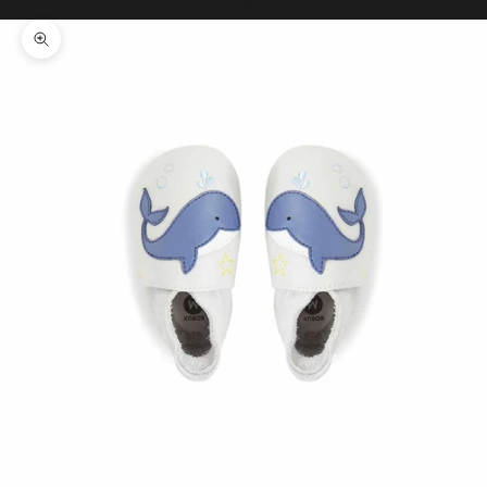
Il tuo carrello è vuoto
Ingrandisci immagine