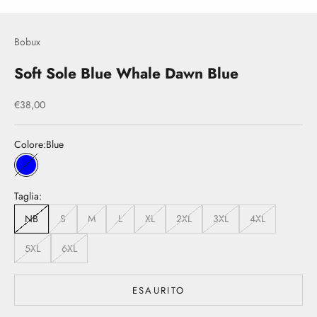
Bobux
Soft Sole Blue Whale Dawn Blue
Prezzo scontato
€38,00
Colore:
Blue
Blue
Taglia:
NB
S
M
L
XL
2XL
3XL
4XL
5XL
6XL
ESAURITO