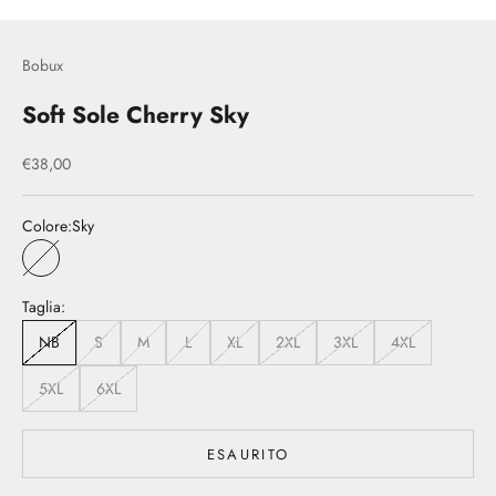
Bobux
Soft Sole Cherry Sky
Prezzo scontato
€38,00
Colore:
Sky
Sky
Taglia:
NB
S
M
L
XL
2XL
3XL
4XL
5XL
6XL
ESAURITO