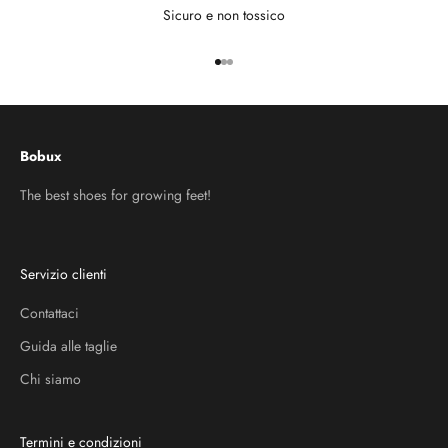
Sicuro e non tossico
Vai all'articolo 1
Vai all'articolo 2
Vai all'articolo 3
Bobux
The best shoes for growing feet!
Servizio clienti
Contattaci
Guida alle taglie
Chi siamo
Termini e condizioni