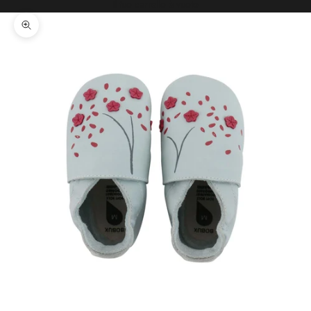
Il tuo carrello è vuoto
Ingrandisci immagine