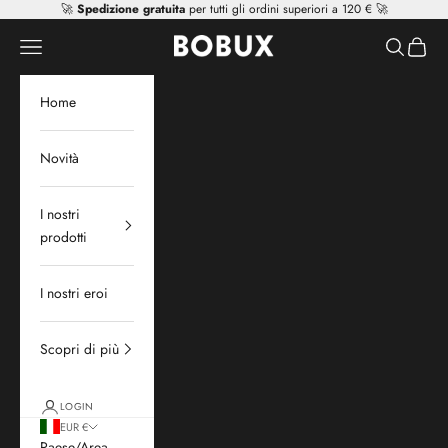
Vai al contenuto
🚀
Spedizione gratuita
per tutti gli ordini superiori a 120 € 🚀
Mr Tiggle - Distributor
Apri il menu di navigazione
Mostra il 
Mostra 
Home
Novità
I nostri
prodotti
I nostri eroi
Scopri di più
LOGIN
EUR €
Paese/Area