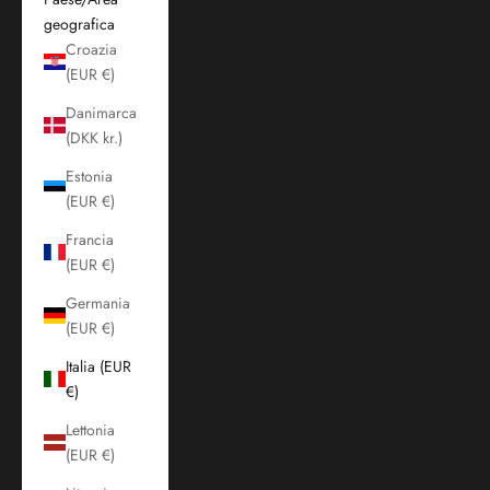
geografica
Croazia
(EUR €)
Danimarca
(DKK kr.)
Estonia
(EUR €)
Francia
(EUR €)
Germania
(EUR €)
Italia (EUR
€)
Lettonia
(EUR €)