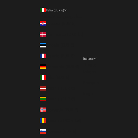
Italia (EUR €)
Paese/Area geografica
Croazia (EUR €)
Danimarca (DKK kr.)
Estonia (EUR €)
Francia (EUR €)
Italiano
Lingua
Germania (EUR €)
Italiano
Italia (EUR €)
Français
Lettonia (EUR €)
English
Lituania (EUR €)
Norvegia (EUR €)
Romania (RON Lei)
Slovenia (EUR €)