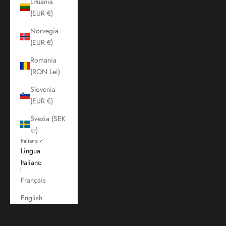
Lituania
(EUR €)
Norvegia
(EUR €)
Romania
(RON Lei)
Slovenia
(EUR €)
Svezia (SEK
kr)
Italiano
Lingua
Italiano
Français
English
Carrello