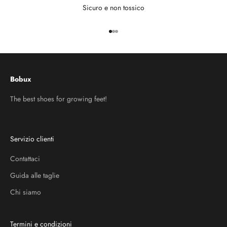
Sicuro e non tossico
Vai all'articolo 1
Vai all'articolo 2
Vai all'articolo 3
Bobux
The best shoes for growing feet!
Servizio clienti
Contattaci
Guida alle taglie
Chi siamo
Termini e condizioni