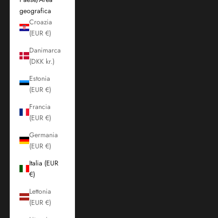
geografica
Croazia
(EUR €)
Danimarca
(DKK kr.)
Estonia
(EUR €)
Francia
(EUR €)
Germania
(EUR €)
Italia (EUR
€)
Lettonia
(EUR €)