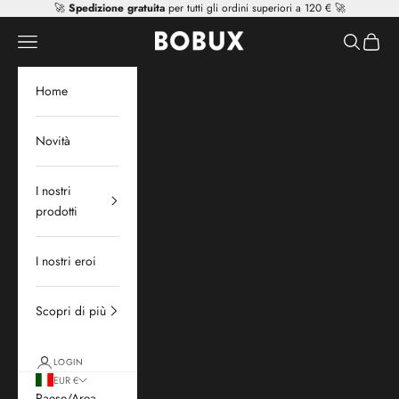
Vai al contenuto
🚀
Spedizione gratuita
per tutti gli ordini superiori a 120 € 🚀
Mr Tiggle - Distributor
Apri il menu di navigazione
Mostra il 
Mostra 
Home
Novità
I nostri
prodotti
I nostri eroi
Scopri di più
LOGIN
EUR €
Paese/Area