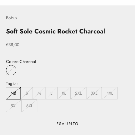
Bobux
Soft Sole Cosmic Rocket Charcoal
Prezzo scontato
€38,00
Colore:
Charcoal
Charcoal
Taglia:
NB
S
M
L
XL
2XL
3XL
4XL
5XL
6XL
ESAURITO