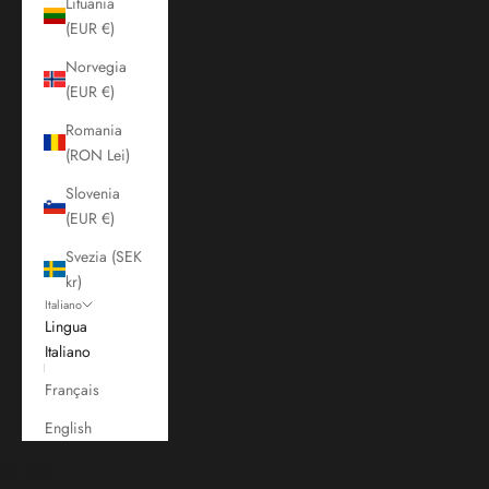
Lituania
(EUR €)
Norvegia
(EUR €)
Romania
(RON Lei)
Slovenia
(EUR €)
Svezia (SEK
kr)
Italiano
Lingua
Italiano
Français
English
Carrello