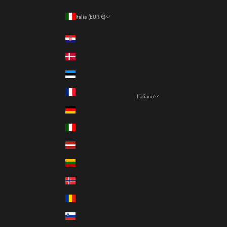
Italia (EUR €)
Paese/Area geografica
Croazia (EUR €)
Danimarca (DKK kr.)
Estonia (EUR €)
Francia (EUR €)
Italiano
Lingua
Germania (EUR €)
Italiano
Italia (EUR €)
Français
Lettonia (EUR €)
English
Lituania (EUR €)
Norvegia (EUR €)
Romania (RON Lei)
Slovenia (EUR €)