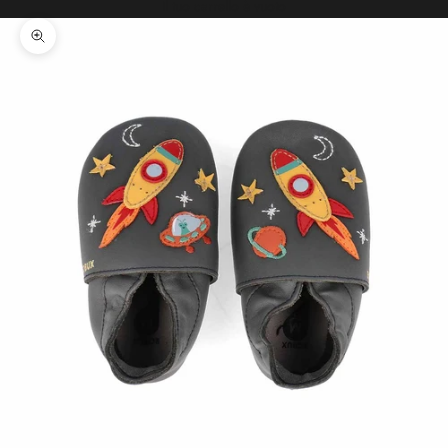
Il tuo carrello è vuoto
Ingrandisci immagine