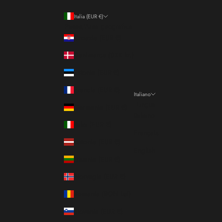
Italia (EUR €)
Paese/Area geografica
Croazia (EUR €)
Danimarca (DKK kr.)
Estonia (EUR €)
Francia (EUR €)
Italiano
Lingua
Germania (EUR €)
Italiano
Italia (EUR €)
Français
Lettonia (EUR €)
English
Lituania (EUR €)
Norvegia (EUR €)
Romania (RON Lei)
Slovenia (EUR €)