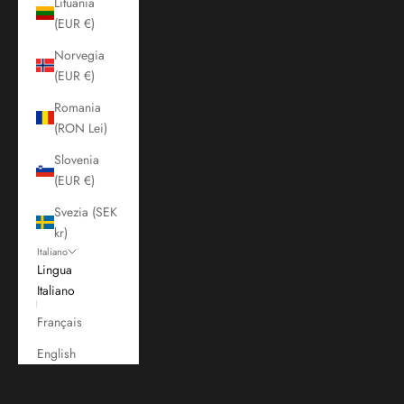
Lituania
(EUR €)
Norvegia
(EUR €)
Romania
(RON Lei)
Slovenia
(EUR €)
Svezia (SEK
kr)
Italiano
Lingua
Italiano
Français
English
Carrello