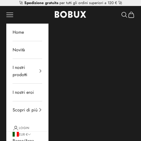
Vai al contenuto
🚀
Spedizione gratuita
per tutti gli ordini superiori a 120 € 🚀
Mr Tiggle - Distributor
Apri il menu di navigazione
Mostra il 
Mostra 
Home
Novità
I nostri
prodotti
I nostri eroi
Scopri di più
LOGIN
EUR €
Paese/Area