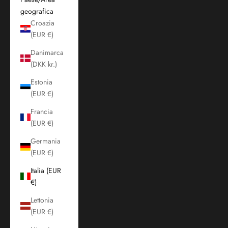
geografica
Croazia
(EUR €)
Danimarca
(DKK kr.)
Estonia
(EUR €)
Francia
(EUR €)
Germania
(EUR €)
Italia (EUR
€)
Lettonia
(EUR €)