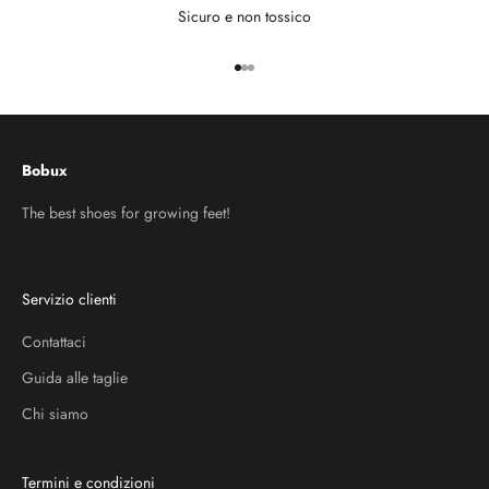
Sicuro e non tossico
Vai all'articolo 1
Vai all'articolo 2
Vai all'articolo 3
Bobux
The best shoes for growing feet!
Servizio clienti
Contattaci
Guida alle taglie
Chi siamo
Termini e condizioni