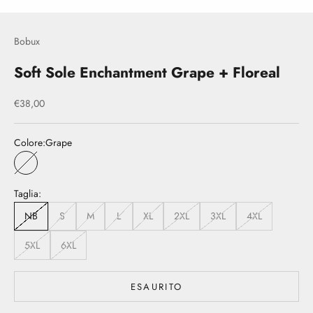
Bobux
Soft Sole Enchantment Grape + Floreal
Prezzo scontato
€38,00
Colore:
Grape
Grape
Taglia:
NB
S
M
L
XL
2XL
3XL
4XL
5XL
6XL
ESAURITO