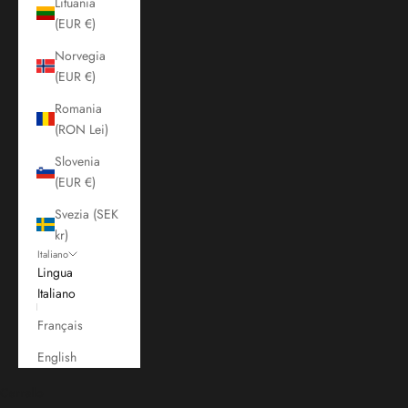
Lituania
(EUR €)
Norvegia
(EUR €)
Romania
(RON Lei)
Slovenia
(EUR €)
Svezia (SEK
kr)
Italiano
Lingua
Italiano
Français
English
Carrello