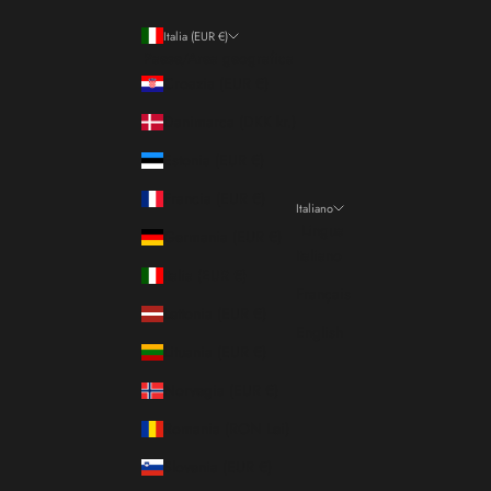
Italia (EUR €)
Paese/Area geografica
Croazia (EUR €)
Danimarca (DKK kr.)
Estonia (EUR €)
Francia (EUR €)
Italiano
Lingua
Germania (EUR €)
Italiano
Italia (EUR €)
Français
Lettonia (EUR €)
English
Lituania (EUR €)
Norvegia (EUR €)
Romania (RON Lei)
Slovenia (EUR €)