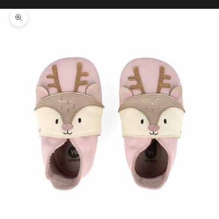
Il tuo carrello è vuoto
Ingrandisci immagine