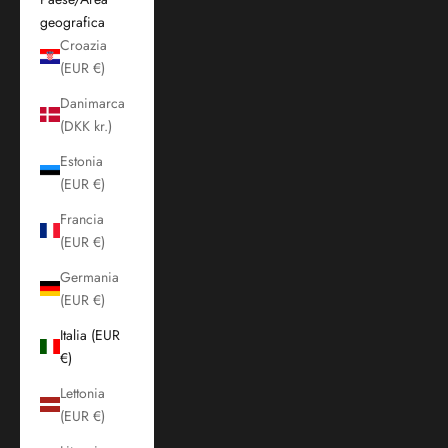
geografica
Croazia
(EUR €)
Danimarca
(DKK kr.)
Estonia
(EUR €)
Francia
(EUR €)
Germania
(EUR €)
Italia (EUR
€)
Lettonia
(EUR €)