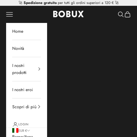
Vai al contenuto
🚀
Spedizione gratuita
per tutti gli ordini superiori a 120 € 🚀
Mr Tiggle - Distributor
Apri il menu di navigazione
Mostra il 
Mostra 
Home
Novità
I nostri
prodotti
I nostri eroi
Scopri di più
LOGIN
EUR €
Paese/Area