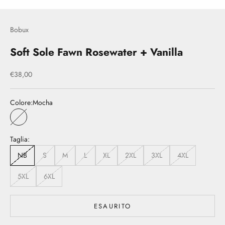
Bobux
Soft Sole Fawn Rosewater + Vanilla
Prezzo scontato
€38,00
Colore:
Mocha
Mocha
Taglia:
NB
S
M
L
XL
2XL
3XL
4XL
5XL
6XL
ESAURITO