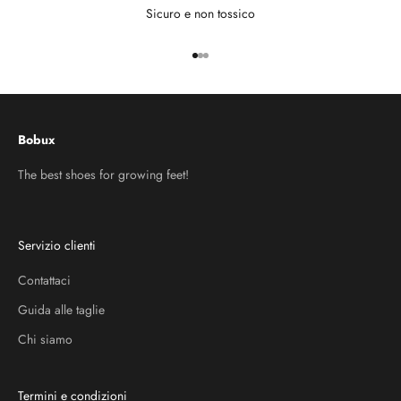
Sicuro e non tossico
Vai all'articolo 1
Vai all'articolo 2
Vai all'articolo 3
Bobux
The best shoes for growing feet!
Servizio clienti
Contattaci
Guida alle taglie
Chi siamo
Termini e condizioni