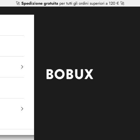
🚀
Spedizione gratuita
per tutti gli ordini superiori a 120 € 🚀
Mr Tiggle - Distributor