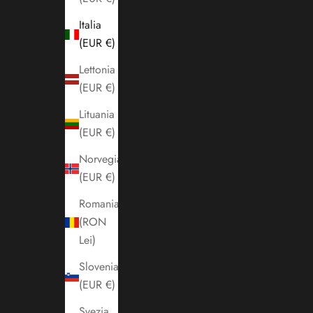
Italia
(EUR €)
Lettonia
(EUR €)
Lituania
(EUR €)
Norvegia
(EUR €)
Romania
(RON
Lei)
Slovenia
(EUR €)
Svezia