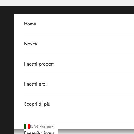
Vai al contenuto
Home
Novità
I nostri prodotti
I nostri eroi
Scopri di più
EUR €
Italiano
Paese/Area
Lingua