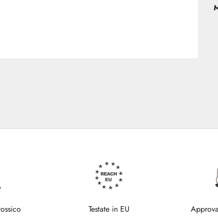
M
tossico
Testate in EU
Approva