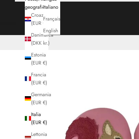
geografica
Italiano
Croazia
Français
Carrello
(EUR €)
English
Danimarca
(DKK kr.)
Estonia
(EUR €)
Francia
(EUR €)
Germania
(EUR €)
Italia
(EUR €)
Lettonia