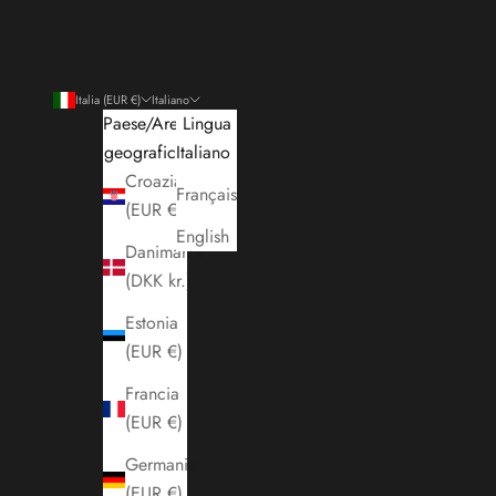
Italia (EUR €)
Italiano
Paese/Area
Lingua
geografica
Italiano
Croazia
Français
(EUR €)
English
Danimarca
(DKK kr.)
Estonia
(EUR €)
Francia
(EUR €)
Germania
(EUR €)