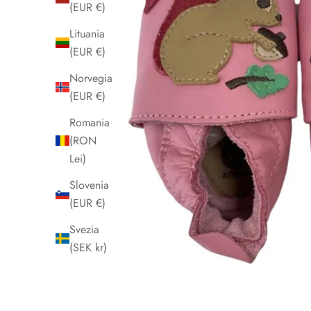
(EUR €)
Lituania
(EUR €)
Norvegia
(EUR €)
Romania
(RON
Lei)
Slovenia
(EUR €)
Svezia
(SEK kr)