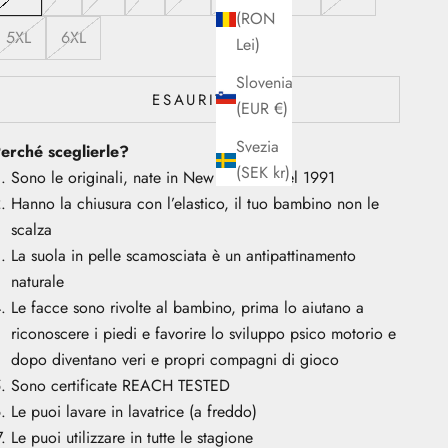
(RON
5XL
6XL
Lei)
Slovenia
ESAURITO
(EUR €)
Svezia
erché sceglierle?
(SEK kr)
Sono le originali, nate in New Zealand nel 1991
Hanno la chiusura con l’elastico, il tuo bambino non le
scalza
La suola in pelle scamosciata è un antipattinamento
naturale
Le facce sono rivolte al bambino, prima lo aiutano a
riconoscere i piedi e favorire lo sviluppo psico motorio e
dopo diventano veri e propri compagni di gioco
Sono certificate REACH TESTED
Le puoi lavare in lavatrice (a freddo)
Le puoi utilizzare in tutte le stagione