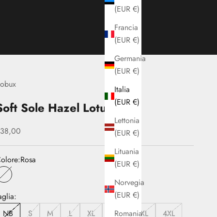
(EUR €)
Francia
(EUR €)
Germania
(EUR €)
obux
Italia
(EUR €)
Soft Sole Hazel Lotus
Lettonia
rezzo scontato
38,00
(EUR €)
Lituania
olore:
Rosa
(EUR €)
Rosa
Norvegia
(EUR €)
aglia:
Romania
NB
S
M
L
XL
2XL
3XL
4XL