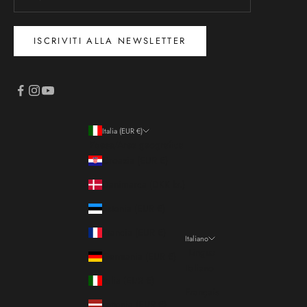
ISCRIVITI ALLA NEWSLETTER
Italia (EUR €)
Paese/Area geografica
Croazia (EUR €)
Danimarca (DKK kr.)
Estonia (EUR €)
Francia (EUR €)
Italiano
Lingua
Germania (EUR €)
Italiano
Italia (EUR €)
Français
Lettonia (EUR €)