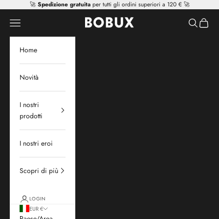
Vai al contenuto
🚀
Spedizione gratuita
per tutti gli ordini superiori a 120 € 🚀
Mr Tiggle - Distributor
Apri il menu di navigazione
Mostra il 
Mostra 
Home
Novità
I nostri
prodotti
I nostri eroi
Scopri di più
LOGIN
EUR €
Paese/Area