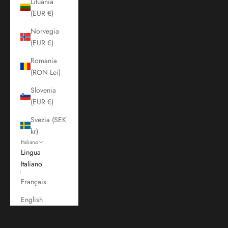
Lituania
(EUR €)
Norvegia
(EUR €)
Romania
(RON Lei)
Slovenia
(EUR €)
Svezia (SEK
kr)
Italiano
Lingua
Italiano
Français
English
Carrello