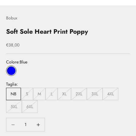
Bobux
Soft Sole Heart Print Poppy
Prezzo scontato
€38,00
Colore:
Blue
Blue
Taglia:
NB
S
M
L
XL
2XL
3XL
4XL
5XL
6XL
Diminuisci quantità
Diminuisci quantità