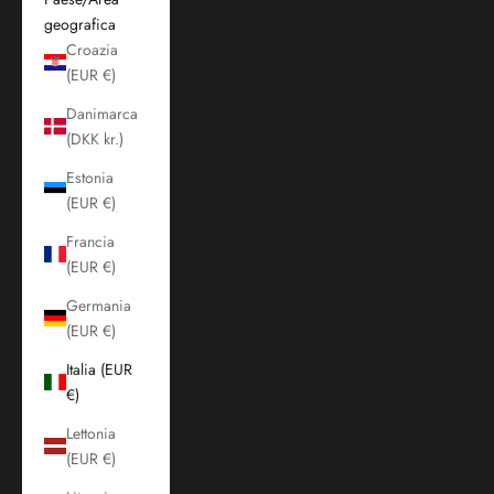
geografica
Croazia
(EUR €)
Danimarca
(DKK kr.)
Estonia
(EUR €)
Francia
(EUR €)
Germania
(EUR €)
Italia (EUR
€)
Lettonia
(EUR €)