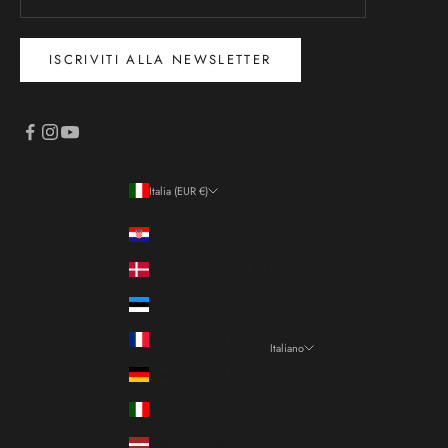
ISCRIVITI ALLA NEWSLETTER
Italia (EUR €)
Paese/Area geografica
Croazia (EUR €)
Danimarca (DKK kr.)
Estonia (EUR €)
Francia (EUR €)
Italiano
Lingua
Germania (EUR €)
Italiano
Italia (EUR €)
Français
Lettonia (EUR €)