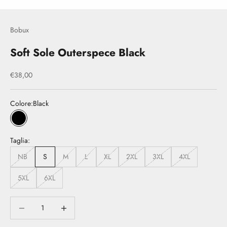
Bobux
Soft Sole Outerspece Black
Prezzo scontato
€38,00
Colore:
Black
Black
Taglia:
NB
S
M
L
XL
2XL
3XL
4XL
5XL
6XL
Diminuisci quantità
Diminuisci quantità