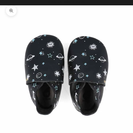
Il tuo carrello è vuoto
Ingrandisci immagine