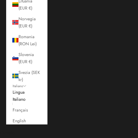
Lituania
(EUR €)
Norvegia
(EUR €)
Romania
(RON Lei)
Slovenia
(EUR €)
Svezia (SEK
kr)
Italiano
Lingua
Italiano
Français
English
Carrello