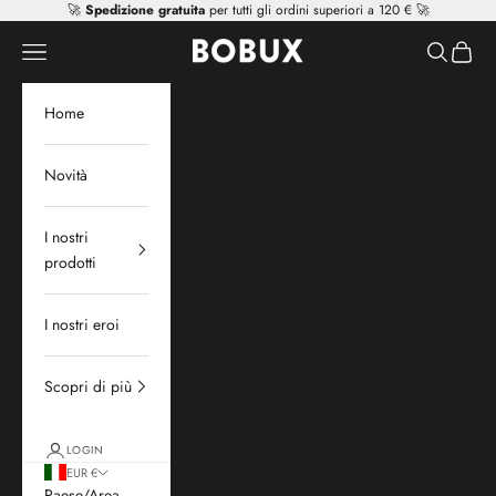
Vai al contenuto
🚀
Spedizione gratuita
per tutti gli ordini superiori a 120 € 🚀
Mr Tiggle - Distributor
Apri il menu di navigazione
Mostra il 
Mostra 
Home
Novità
I nostri
prodotti
I nostri eroi
Scopri di più
LOGIN
EUR €
Paese/Area