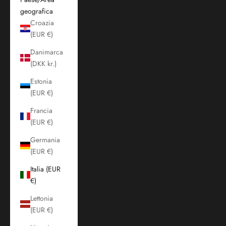
geografica
Croazia
(EUR €)
Danimarca
(DKK kr.)
Estonia
(EUR €)
Francia
(EUR €)
Germania
(EUR €)
Italia (EUR
€)
Lettonia
(EUR €)