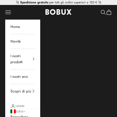
Vai al contenuto
🚀
Spedizione gratuita
per tutti gli ordini superiori a 120 € 🚀
Mr Tiggle - Distributor
Apri il menu di navigazione
Mostra il 
Mostra 
Home
Novità
I nostri
prodotti
I nostri eroi
Scopri di più
LOGIN
EUR €
Paese/Area