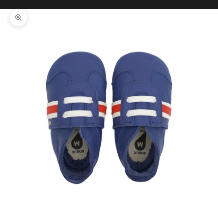
Il tuo carrello è vuoto
Ingrandisci immagine