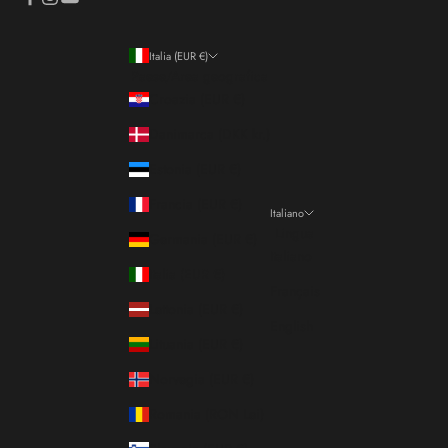
Italia (EUR €)
Paese/Area geografica
Croazia (EUR €)
Danimarca (DKK kr.)
Estonia (EUR €)
Francia (EUR €)
Italiano
Lingua
Germania (EUR €)
Italiano
Italia (EUR €)
Français
Lettonia (EUR €)
English
Lituania (EUR €)
Norvegia (EUR €)
Romania (RON Lei)