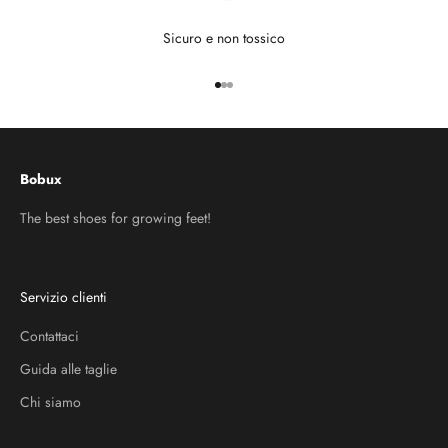
Sicuro e non tossico
Vai all'articolo 1
Vai all'articolo 2
Vai all'articolo 3
Bobux
The best shoes for growing feet!
Servizio clienti
Contattaci
Guida alle taglie
Chi siamo