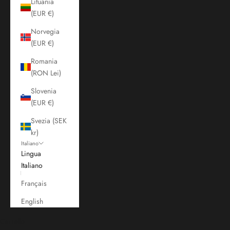
Lituania
(EUR €)
Norvegia
(EUR €)
Romania
(RON Lei)
Slovenia
(EUR €)
Svezia (SEK
kr)
Italiano
Lingua
Italiano
Français
English
Carrello