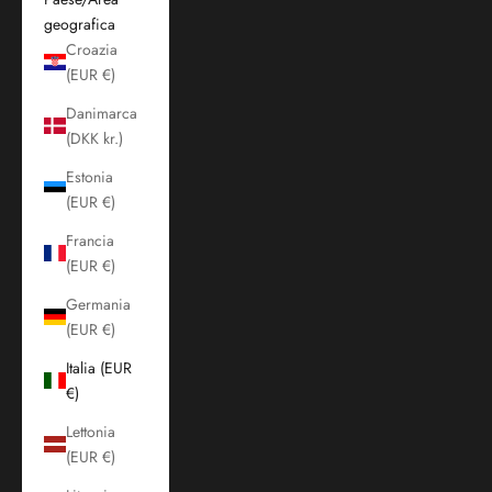
geografica
Croazia
(EUR €)
Danimarca
(DKK kr.)
Estonia
(EUR €)
Francia
(EUR €)
Germania
(EUR €)
Italia (EUR
€)
Lettonia
(EUR €)