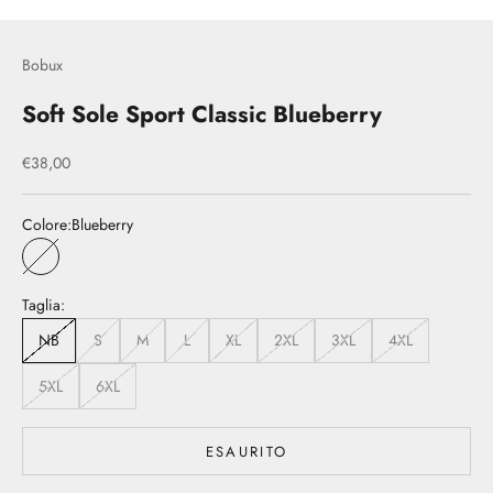
Bobux
Soft Sole Sport Classic Blueberry
Prezzo scontato
€38,00
Colore:
Blueberry
Blueberry
Taglia:
NB
S
M
L
XL
2XL
3XL
4XL
5XL
6XL
ESAURITO