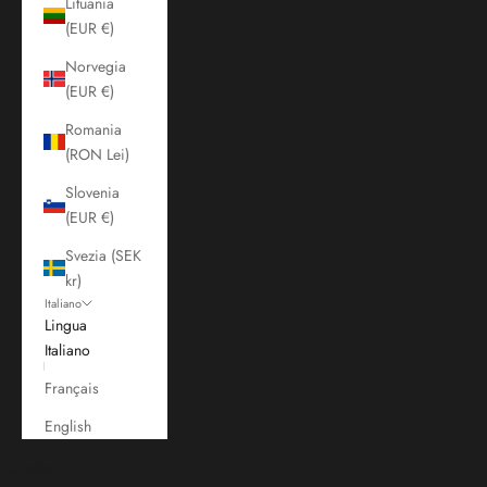
Lituania
(EUR €)
Norvegia
(EUR €)
Romania
(RON Lei)
Slovenia
(EUR €)
Svezia (SEK
kr)
Italiano
Lingua
Italiano
Français
English
Carrello