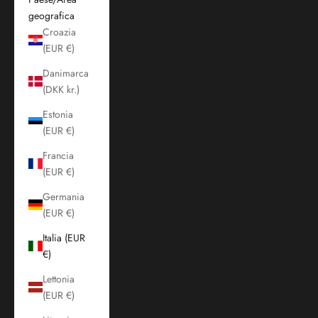
geografica
Croazia
(EUR €)
Danimarca
(DKK kr.)
Estonia
(EUR €)
Francia
(EUR €)
Germania
(EUR €)
Italia (EUR
€)
Lettonia
(EUR €)