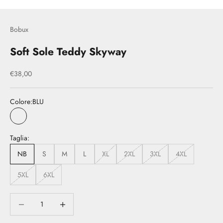
Bobux
Soft Sole Teddy Skyway
Prezzo scontato
€38,00
Colore:
BLU
BLU
Taglia:
NB
S
M
L
XL
2XL
3XL
4XL
5XL
6XL
Diminuisci quantità
Diminuisci quantità