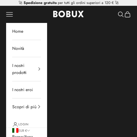
Vai al contenuto
🚀
Spedizione gratuita
per tutti gli ordini superiori a 120 € 🚀
Mr Tiggle - Distributor
Apri il menu di navigazione
Mostra il 
Mostra 
Home
Novità
I nostri
prodotti
I nostri eroi
Scopri di più
LOGIN
EUR €
Paese/Area