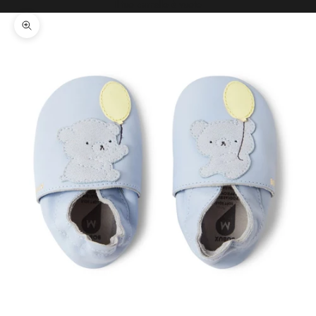
Il tuo carrello è vuoto
Ingrandisci immagine