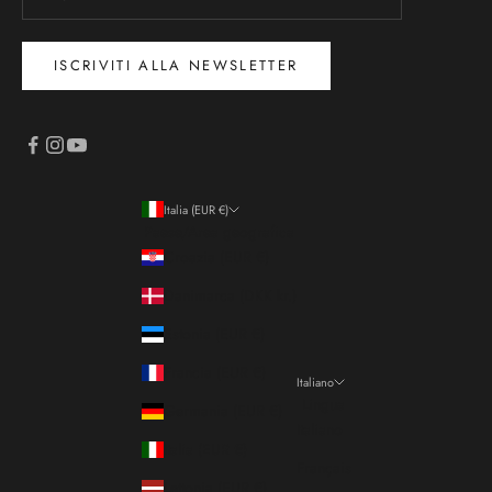
ISCRIVITI ALLA NEWSLETTER
Italia (EUR €)
Paese/Area geografica
Croazia (EUR €)
Danimarca (DKK kr.)
Estonia (EUR €)
Francia (EUR €)
Italiano
Lingua
Germania (EUR €)
Italiano
Italia (EUR €)
Français
Lettonia (EUR €)