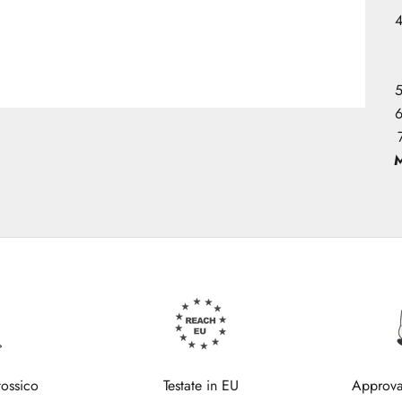
M
tossico
Testate in EU
Approva