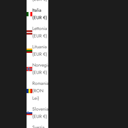
Italia
(EUR €)
Lettonia
(EUR €)
Lituania
(EUR €)
Norvegia
(EUR €)
Romania
(RON
Lei)
Slovenia
(EUR €)
Svezia