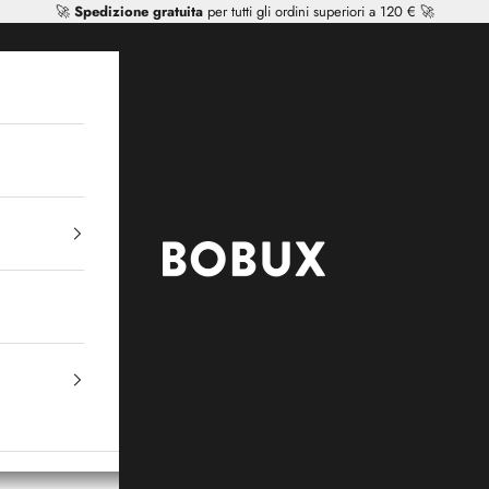
🚀
Spedizione gratuita
per tutti gli ordini superiori a 120 € 🚀
Mr Tiggle - Distributor