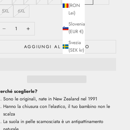
(RON
5XL
6XL
Lei)
Slovenia
iminuisci quantità
Diminuisci quantità
(EUR €)
Svezia
AGGIUNGI AL CARRELLO
(SEK kr)
erché sceglierle?
Sono le originali, nate in New Zealand nel 1991
Hanno la chiusura con l’elastico, il tuo bambino non le
scalza
La suola in pelle scamosciata è un antipattinamento
naturale