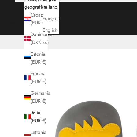
geografica
Italiano
Croazia
Français
Carrello
(EUR €)
English
Danimarca
(DKK kr.)
Estonia
(EUR €)
Francia
(EUR €)
Germania
(EUR €)
Italia
(EUR €)
Lettonia