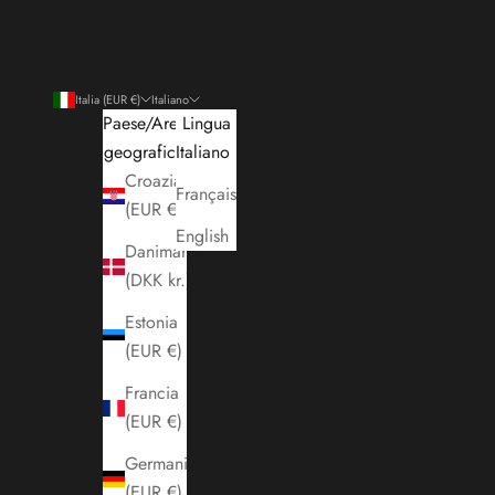
Italia (EUR €)
Italiano
Paese/Area
Lingua
geografica
Italiano
Croazia
Français
(EUR €)
English
Danimarca
(DKK kr.)
Estonia
(EUR €)
Francia
(EUR €)
Germania
(EUR €)