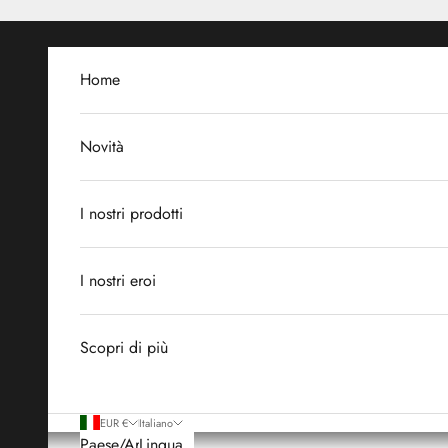
Vai al contenuto
Home
Novità
I nostri prodotti
I nostri eroi
Scopri di più
EUR €
Italiano
Paese/Area
Lingua