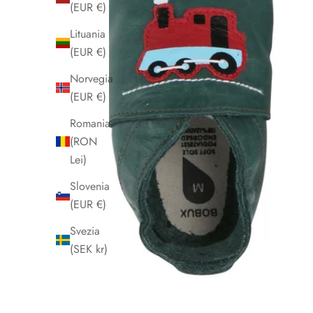
(EUR €)
Lituania
(EUR €)
Norvegia
(EUR €)
Romania
(RON
Lei)
Slovenia
(EUR €)
Svezia
(SEK kr)