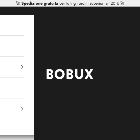
🚀
Spedizione gratuita
per tutti gli ordini superiori a 120 € 🚀
Mr Tiggle - Distributor