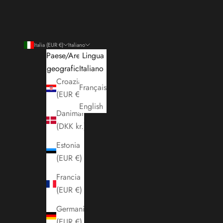
Italia (EUR €)
Italiano
Paese/Area
Lingua
geografica
Italiano
Croazia
Français
(EUR €)
English
Danimarca
(DKK kr.)
Estonia
(EUR €)
Francia
(EUR €)
Germania
(EUR €)