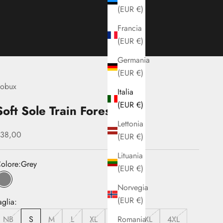
(EUR €)
Francia
(EUR €)
Germania
(EUR €)
obux
Italia
(EUR €)
Soft Sole Train Forest
Lettonia
rezzo scontato
38,00
(EUR €)
Lituania
olore:
Grey
(EUR €)
Grey
Norvegia
(EUR €)
aglia:
Romania
NB
S
M
L
XL
2XL
3XL
4XL