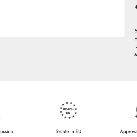
M
tossico
Testate in EU
Approva