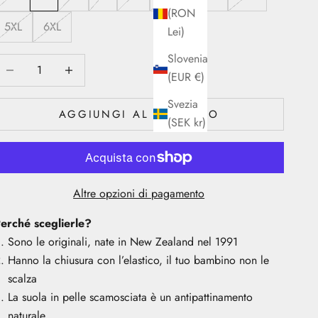
(RON
5XL
6XL
Lei)
Slovenia
iminuisci quantità
Diminuisci quantità
(EUR €)
Svezia
AGGIUNGI AL CARRELLO
(SEK kr)
Altre opzioni di pagamento
erché sceglierle?
Sono le originali, nate in New Zealand nel 1991
Hanno la chiusura con l’elastico, il tuo bambino non le
scalza
La suola in pelle scamosciata è un antipattinamento
naturale