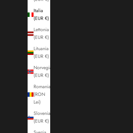
Italia
(EUR €)
Lettonia
(EUR €)
Lituania
(EUR €)
Norvegia
(EUR €)
Romania
(RON
Lei)
Slovenia
(EUR €)
Svezia