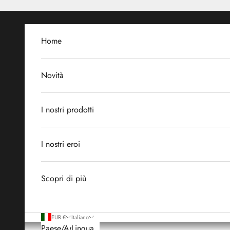
Vai al contenuto
Home
Novità
I nostri prodotti
I nostri eroi
Scopri di più
EUR €
Italiano
Paese/Area
Lingua