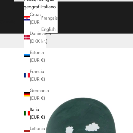
geografica
Italiano
Croazia
Français
Carrello
(EUR €)
English
Danimarca
(DKK kr.)
Estonia
(EUR €)
Francia
(EUR €)
Germania
(EUR €)
Italia
(EUR €)
Lettonia