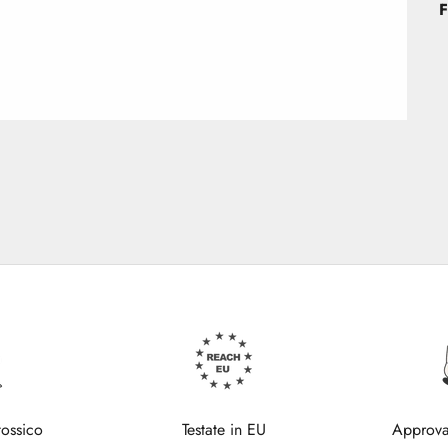
F
tossico
Testate in EU
Approva