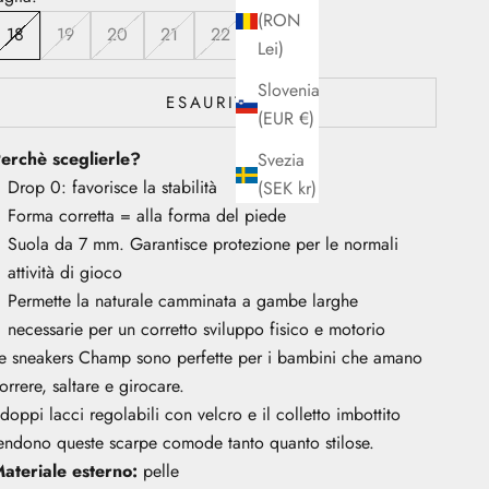
(RON
18
19
20
21
22
Lei)
Slovenia
ESAURITO
(EUR €)
erchè sceglierle?
Svezia
Drop 0: favorisce la stabilità
(SEK kr)
Forma corretta = alla forma del piede
Suola da 7 mm. Garantisce protezione per le normali
attività di gioco
Permette la naturale camminata a gambe larghe
necessarie per un corretto sviluppo fisico e motorio
e sneakers Champ sono perfette per i bambini che amano
orrere, saltare e girocare.
 doppi lacci regolabili con velcro e il colletto imbottito
endono queste scarpe comode tanto quanto stilose.
ateriale esterno:
pelle