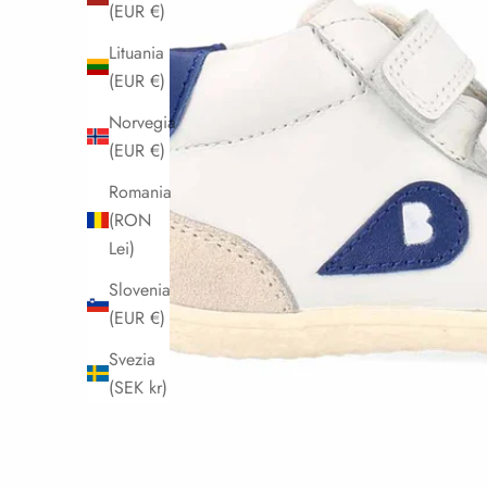
(EUR €)
Lituania
(EUR €)
Norvegia
(EUR €)
Romania
(RON
Lei)
Slovenia
(EUR €)
Svezia
(SEK kr)