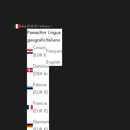
Italia (EUR €)
Italiano
Paese/Area
Lingua
geografica
Italiano
Croazia
Français
(EUR €)
English
Danimarca
(DKK kr.)
Estonia
(EUR €)
Francia
(EUR €)
Germania
(EUR €)