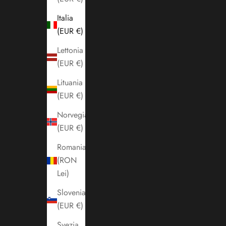
Italia
(EUR €)
Lettonia
(EUR €)
Lituania
(EUR €)
Norvegia
(EUR €)
Romania
(RON
Lei)
Slovenia
(EUR €)
Svezia