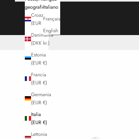
geografica
Italiano
Croazia
Français
Carrello
(EUR €)
English
Danimarca
(DKK kr.)
Estonia
(EUR €)
Francia
(EUR €)
Germania
(EUR €)
Italia
(EUR €)
Lettonia