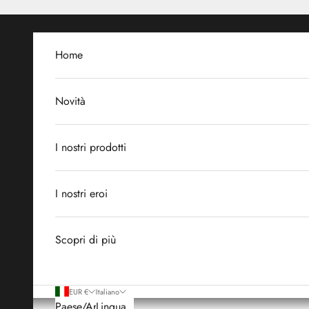
Vai al contenuto
Home
Novità
I nostri prodotti
I nostri eroi
Scopri di più
EUR €
Italiano
Paese/Area
Lingua