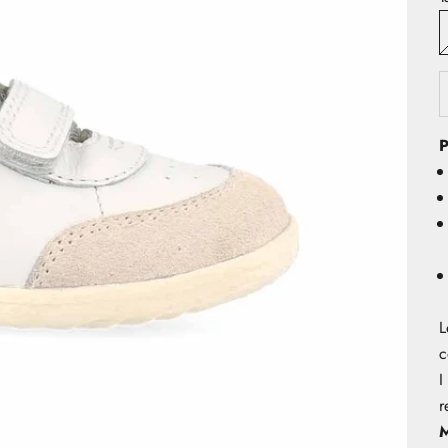
P
L
c
I
r
M