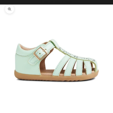
Il tuo carrello è vuoto
Ingrandisci immagine