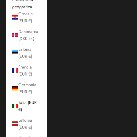
geografica
Croazia
(EUR €)
Danimarca
(DKK kr.)
Estonia
(EUR €)
Francia
(EUR €)
Germania
(EUR €)
Italia (EUR
€)
Lettonia
(EUR €)