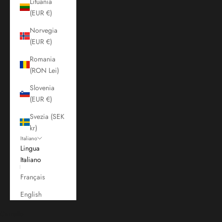
Lituania
(EUR €)
Norvegia
(EUR €)
Romania
(RON Lei)
Slovenia
(EUR €)
Svezia (SEK
kr)
Italiano
Lingua
Italiano
Français
English
Carrello