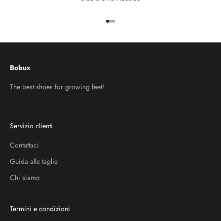
Vai all'articolo 1
Vai all'articolo 2
Vai all'articolo 3
Bobux
The best shoes for growing feet!
Servizio clienti
Contattaci
Guida alle taglie
Chi siamo
Termini e condizioni