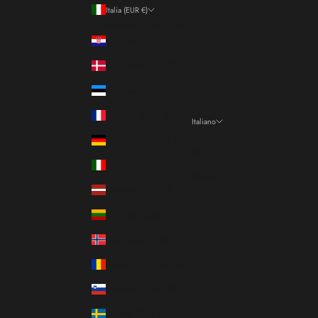
Italia (EUR €)
Paese/Area geografica
Croazia (EUR €)
Danimarca (DKK kr.)
Estonia (EUR €)
Francia (EUR €)
Italiano
Lingua
Germania (EUR €)
Italiano
Italia (EUR €)
Français
Lettonia (EUR €)
English
Lituania (EUR €)
Norvegia (EUR €)
Romania (RON Lei)
Slovenia (EUR €)
Svezia (SEK kr)