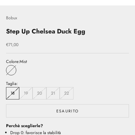
Bobux
Step Up Chelsea Duck Egg
Prezzo scontato
€71,00
Colore:
Mist
Mist
Taglia:
18
19
20
21
22
ESAURITO
Perchè sceglierle?
Drop 0: favorisce la stabilità