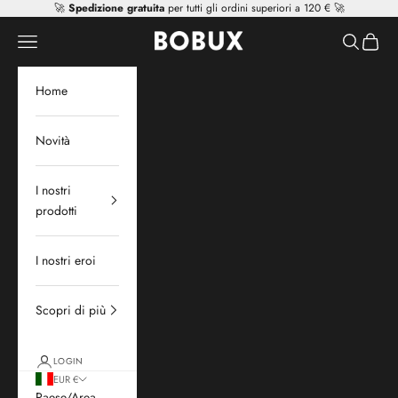
Vai al contenuto
🚀
Spedizione gratuita
per tutti gli ordini superiori a 120 € 🚀
Mr Tiggle - Distributor
Apri il menu di navigazione
Mostra il 
Mostra 
Home
Novità
I nostri
prodotti
I nostri eroi
Scopri di più
LOGIN
EUR €
Paese/Area