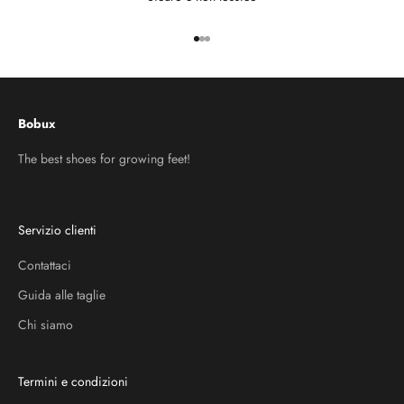
Vai all'articolo 1
Vai all'articolo 2
Vai all'articolo 3
Bobux
The best shoes for growing feet!
Servizio clienti
Contattaci
Guida alle taglie
Chi siamo
Termini e condizioni