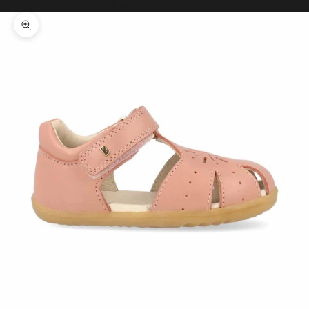
Il tuo carrello è vuoto
Ingrandisci immagine