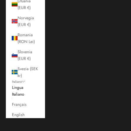
Lituania
(EUR €)
Norvegia
(EUR €)
Romania
(RON Lei)
Slovenia
(EUR €)
Svezia (SEK
kr)
Italiano
Lingua
Italiano
Français
English
Carrello