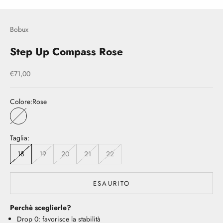
Bobux
Step Up Compass Rose
Prezzo scontato
€71,00
Colore:
Rose
Rose
Taglia:
18
19
20
21
22
ESAURITO
Perchè sceglierle?
Drop 0: favorisce la stabilità