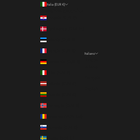
Italia (EUR €)
Paese/Area geografica
Croazia (EUR €)
Danimarca (DKK kr.)
Estonia (EUR €)
Francia (EUR €)
Italiano
Lingua
Germania (EUR €)
Italiano
Italia (EUR €)
Français
Lettonia (EUR €)
English
Lituania (EUR €)
Norvegia (EUR €)
Romania (RON Lei)
Slovenia (EUR €)
Svezia (SEK kr)