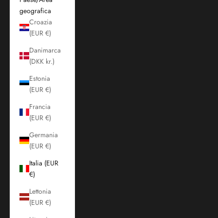
geografica
Croazia
(EUR €)
Danimarca
(DKK kr.)
Estonia
(EUR €)
Francia
(EUR €)
Germania
(EUR €)
Italia (EUR
€)
Lettonia
(EUR €)