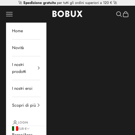
Vai al contenuto
🚀
Spedizione gratuita
per tutti gli ordini superiori a 120 € 🚀
Mr Tiggle - Distributor
Apri il menu di navigazione
Mostra il 
Mostra 
Home
Novità
I nostri
prodotti
I nostri eroi
Scopri di più
LOGIN
EUR €
Paese/Area