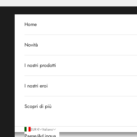
Vai al contenuto
Home
Novità
I nostri prodotti
I nostri eroi
Scopri di più
EUR €
Italiano
Paese/Area
Lingua