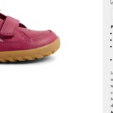
P
L
s
t
c
M
d
M