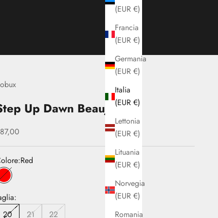
(EUR €)
Francia
(EUR €)
Germania
(EUR €)
obux
Italia
(EUR €)
Step Up Dawn Beaujolias
Lettonia
rezzo scontato
87,00
(EUR €)
Lituania
olore:
Red
(EUR €)
Red
Norvegia
(EUR €)
aglia:
Romania
20
21
22