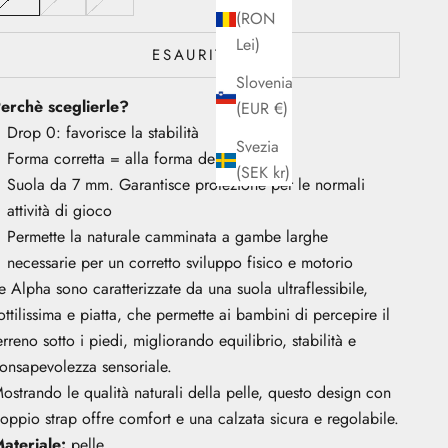
(RON
Lei)
ESAURITO
Slovenia
erchè sceglierle?
(EUR €)
Drop 0: favorisce la stabilità
Svezia
Forma corretta = alla forma del piede
(SEK kr)
Suola da 7 mm. Garantisce protezione per le normali
attività di gioco
Permette la naturale camminata a gambe larghe
necessarie per un corretto sviluppo fisico e motorio
e Alpha sono caratterizzate da una suola ultraflessibile,
ottilissima e piatta, che permette ai bambini di percepire il
erreno sotto i piedi, migliorando equilibrio, stabilità e
onsapevolezza sensoriale.
ostrando le qualità naturali della pelle, questo design con
oppio strap offre comfort e una calzata sicura e regolabile.
ateriale:
pelle