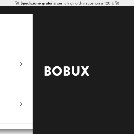
🚀
Spedizione gratuita
per tutti gli ordini superiori a 120 € 🚀
Mr Tiggle - Distributor