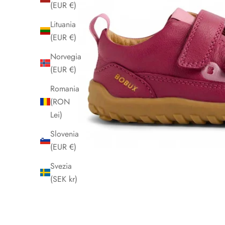
(EUR €)
Lituania
(EUR €)
Norvegia
(EUR €)
Romania
(RON
Lei)
Slovenia
(EUR €)
Svezia
(SEK kr)