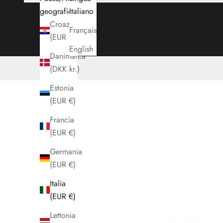
geografica
Italiano
Croazia
Français
Carrello
(EUR €)
English
Danimarca
(DKK kr.)
Estonia
(EUR €)
Francia
(EUR €)
Germania
(EUR €)
Italia
(EUR €)
Lettonia