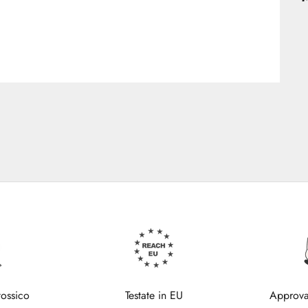
tossico
Testate in EU
Approva