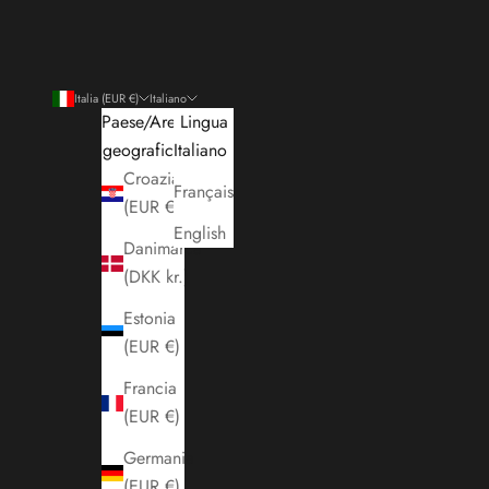
Italia (EUR €)
Italiano
Paese/Area
Lingua
geografica
Italiano
Croazia
Français
(EUR €)
English
Danimarca
(DKK kr.)
Estonia
(EUR €)
Francia
(EUR €)
Germania
(EUR €)