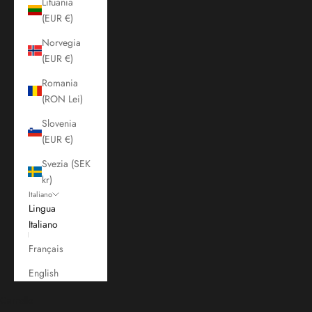
Lituania
(EUR €)
Norvegia
(EUR €)
Romania
(RON Lei)
Slovenia
(EUR €)
Svezia (SEK
kr)
Italiano
Lingua
Italiano
Français
English
Carrello