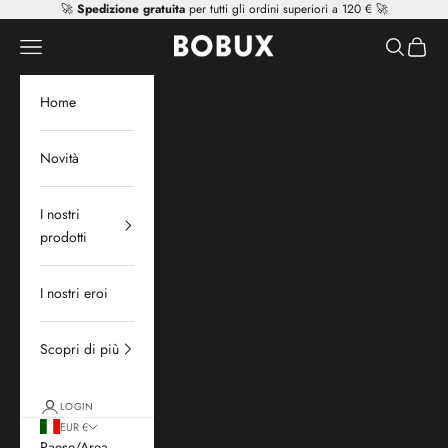
Vai al contenuto
🚀
Spedizione gratuita
per tutti gli ordini superiori a 120 € 🚀
Mr Tiggle - Distributor
Apri il menu di navigazione
Mostra il 
Mostra 
Home
Novità
I nostri
prodotti
I nostri eroi
Scopri di più
LOGIN
EUR €
Paese/Area