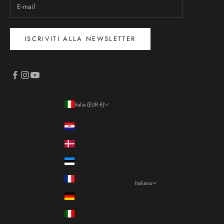
ISCRIVITI ALLA NEWSLETTER
Italia (EUR €)
Paese/Area geografica
Croazia (EUR €)
Danimarca (DKK kr.)
Estonia (EUR €)
Francia (EUR €)
Italiano
Lingua
Germania (EUR €)
Italiano
Italia (EUR €)
Français