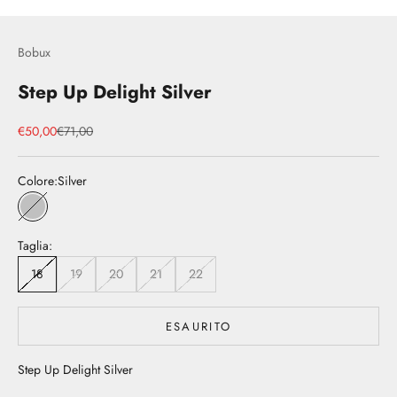
Bobux
Step Up Delight Silver
Prezzo scontato
Prezzo
€50,00
€71,00
Colore:
Silver
Silver
Taglia:
18
19
20
21
22
ESAURITO
Step Up Delight Silver