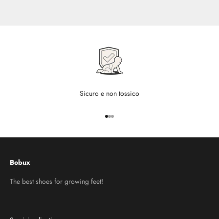
Sicuro e non tossico
Vai all'articolo 1
Vai all'articolo 2
Vai all'articolo 3
Bobux
The best shoes for growing feet!