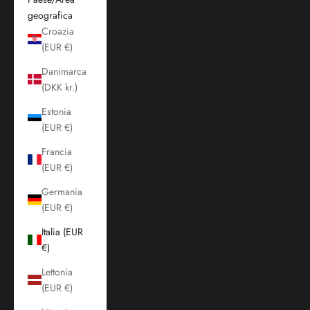
geografica
Croazia
(EUR €)
Danimarca
(DKK kr.)
Estonia
(EUR €)
Francia
(EUR €)
Germania
(EUR €)
Italia (EUR
€)
Lettonia
(EUR €)