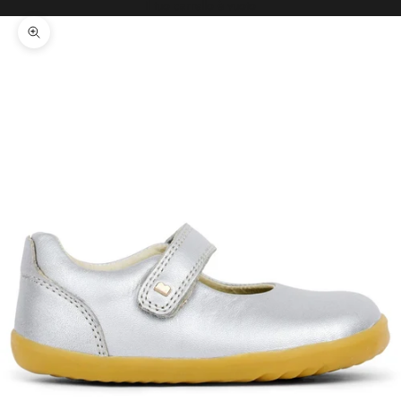
Il tuo carrello è vuoto
Ingrandisci immagine