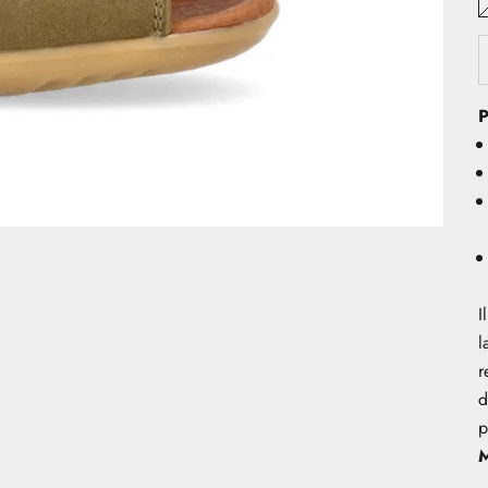
P
I
l
r
d
p
M