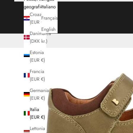
geografica
Italiano
Croazia
Français
Carrello
(EUR €)
English
Danimarca
(DKK kr.)
Estonia
(EUR €)
Francia
(EUR €)
Germania
(EUR €)
Italia
(EUR €)
Lettonia