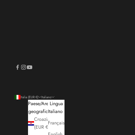
Italia (EUR €)
Italiano
Paese/Area
Lingua
geografica
Italiano
Croazia
Français
(EUR €)
English