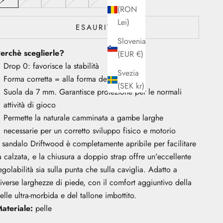
(RON
Lei)
ESAURITO
Slovenia
erchè sceglierle?
(EUR €)
Drop 0: favorisce la stabilità
Svezia
Forma corretta = alla forma del piede
(SEK kr)
Suola da 7 mm. Garantisce protezione per le normali
attività di gioco
Permette la naturale camminata a gambe larghe
necessarie per un corretto sviluppo fisico e motorio
l sandalo Driftwood è completamente apribile per facilitare
a calzata, e la chiusura a doppio strap offre un'eccellente
egolabilità sia sulla punta che sulla caviglia. Adatto a
iverse larghezze di piede, con il comfort aggiuntivo della
elle ultra-morbida e del tallone imbottito.
ateriale:
pelle