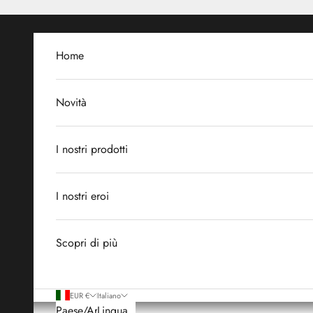
Vai al contenuto
Home
Novità
I nostri prodotti
I nostri eroi
Scopri di più
EUR €
Italiano
Paese/Area
Lingua