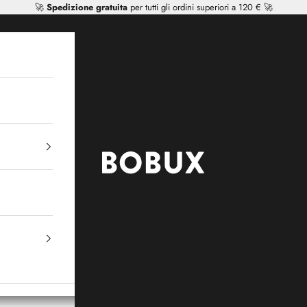
🚀
Spedizione gratuita
per tutti gli ordini superiori a 120 € 🚀
Mr Tiggle - Distributor