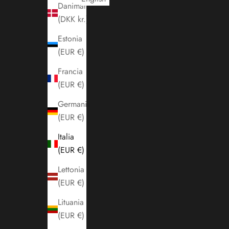
Danimarca
(DKK kr.)
Estonia
(EUR €)
Francia
(EUR €)
Germania
(EUR €)
Italia
(EUR €)
Lettonia
(EUR €)
Lituania
(EUR €)