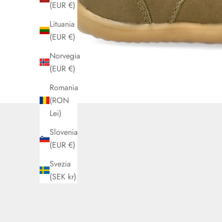
(EUR €)
Lituania
(EUR €)
Norvegia
(EUR €)
Romania
(RON
Lei)
Slovenia
(EUR €)
Svezia
(SEK kr)