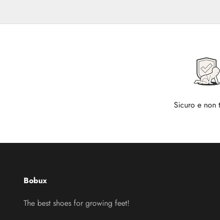
Sicuro e non 
Bobux
The best shoes for growing feet!