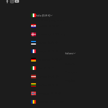
Italia (EUR €)
Paese/Area geografica
Croazia (EUR €)
Danimarca (DKK kr.)
Estonia (EUR €)
Francia (EUR €)
Italiano
Lingua
Germania (EUR €)
Italiano
Italia (EUR €)
Français
Lettonia (EUR €)
English
Lituania (EUR €)
Norvegia (EUR €)
Romania (RON Lei)