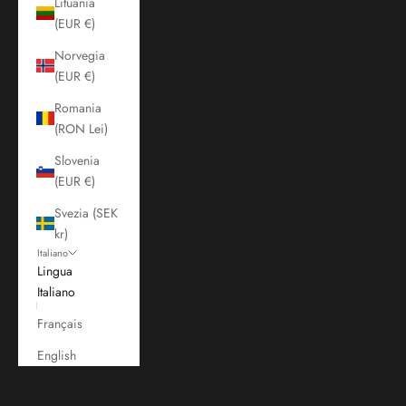
Lituania
(EUR €)
Norvegia
(EUR €)
Romania
(RON Lei)
Slovenia
(EUR €)
Svezia (SEK
kr)
Italiano
Lingua
Italiano
Français
English
Carrello