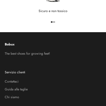
Sicuro e non tossico
Vai all'articolo 1
Vai all'articolo 2
Vai all'articolo 3
Bobux
The best shoes for growing feet!
Servizio clienti
Contattaci
Guida alle taglie
Chi siamo