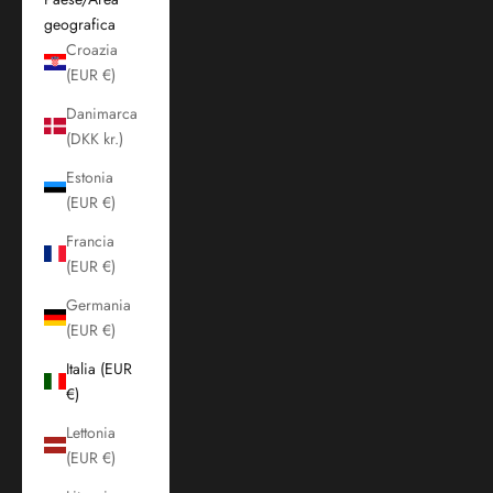
geografica
Croazia
(EUR €)
Danimarca
(DKK kr.)
Estonia
(EUR €)
Francia
(EUR €)
Germania
(EUR €)
Italia (EUR
€)
Lettonia
(EUR €)