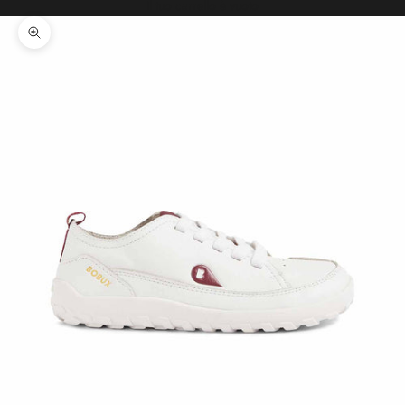
Il tuo carrello è vuoto
Ingrandisci immagine