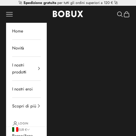
Vai al contenuto
🚀
Spedizione gratuita
per tutti gli ordini superiori a 120 € 🚀
Mr Tiggle - Distributor
Apri il menu di navigazione
Mostra il 
Mostra 
Home
Novità
I nostri
prodotti
I nostri eroi
Scopri di più
LOGIN
EUR €
Paese/Area