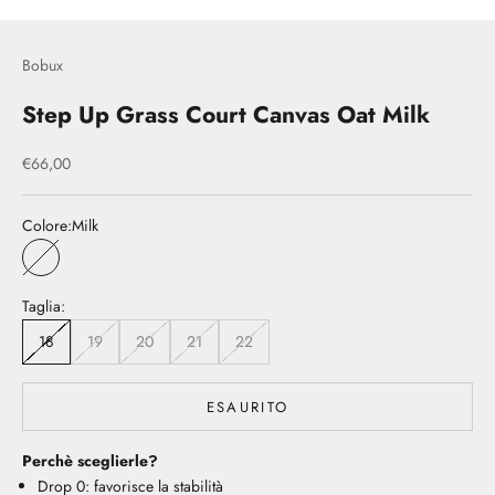
Bobux
Step Up Grass Court Canvas Oat Milk
Prezzo scontato
€66,00
Colore:
Milk
Milk
Taglia:
18
19
20
21
22
ESAURITO
Perchè sceglierle?
Drop 0: favorisce la stabilità