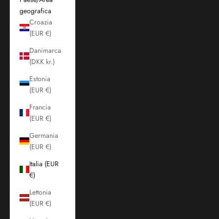
geografica
Croazia
(EUR €)
Danimarca
(DKK kr.)
Estonia
(EUR €)
Francia
(EUR €)
Germania
(EUR €)
Italia (EUR
€)
Lettonia
(EUR €)