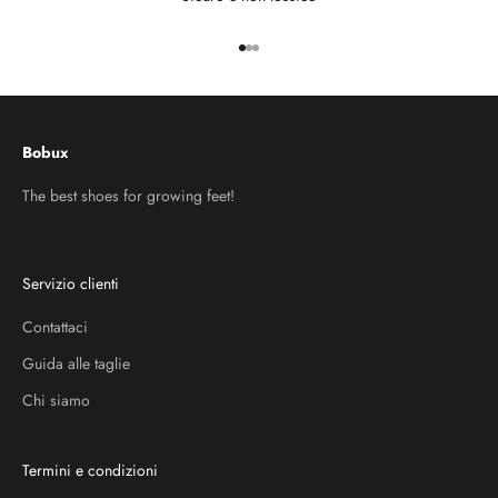
Vai all'articolo 1
Vai all'articolo 2
Vai all'articolo 3
Bobux
The best shoes for growing feet!
Servizio clienti
Contattaci
Guida alle taglie
Chi siamo
Termini e condizioni