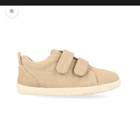
Il tuo carrello è vuoto
Ingrandisci immagine