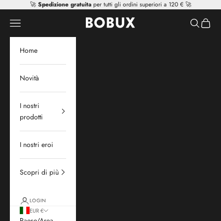
Vai al contenuto
🚀
Spedizione gratuita
per tutti gli ordini superiori a 120 € 🚀
Mr Tiggle - Distributor
Apri il menu di navigazione
Mostra il 
Mostra 
Home
Novità
I nostri
prodotti
I nostri eroi
Scopri di più
LOGIN
EUR €
Paese/Area