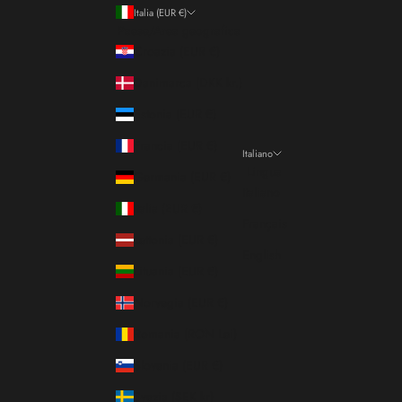
Italia (EUR €)
Paese/Area geografica
Croazia (EUR €)
Danimarca (DKK kr.)
Estonia (EUR €)
Francia (EUR €)
Italiano
Lingua
Germania (EUR €)
Italiano
Italia (EUR €)
Français
Lettonia (EUR €)
English
Lituania (EUR €)
Norvegia (EUR €)
Romania (RON Lei)
Slovenia (EUR €)
Svezia (SEK kr)