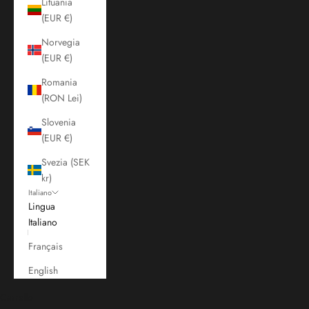
Lituania
(EUR €)
Norvegia
(EUR €)
Romania
(RON Lei)
Slovenia
(EUR €)
Svezia (SEK
kr)
Italiano
Lingua
Italiano
Français
English
Carrello