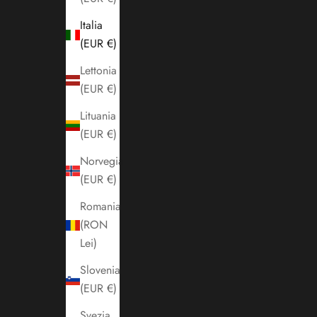
Italia
(EUR €)
Lettonia
(EUR €)
Lituania
(EUR €)
Norvegia
(EUR €)
Romania
(RON
Lei)
Slovenia
(EUR €)
Svezia