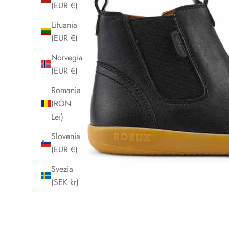
(EUR €)
Lituania
(EUR €)
Norvegia
(EUR €)
Romania
(RON
Lei)
Slovenia
(EUR €)
Svezia
(SEK kr)