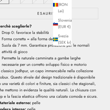
(RON
Lei)
ESAURITO
Slovenia
erchè sceglierle?
(EUR €)
Drop 0: favorisce la stabilità
Svezia
Forma corretta = alla forma del piede
(SEK kr)
Suola da 7 mm. Garantisce protezione per le normali
attività di gioco
Permette la naturale camminata a gambe larghe
necessarie per un corretto sviluppo fisico e motorio
l classico Jodhpur, un capo immancabile nella collezione
obux. Questo stivale dal design tradizionale è disponibile
n una varietà di colori e finiture, sia classici che stagionali,
he mettono in evidenza le qualità naturali. La chiusura con
ip e la fascia elastica offrono una calzata comoda e sicura.
ateriale esterno:
pelle
odera interna:
pelle