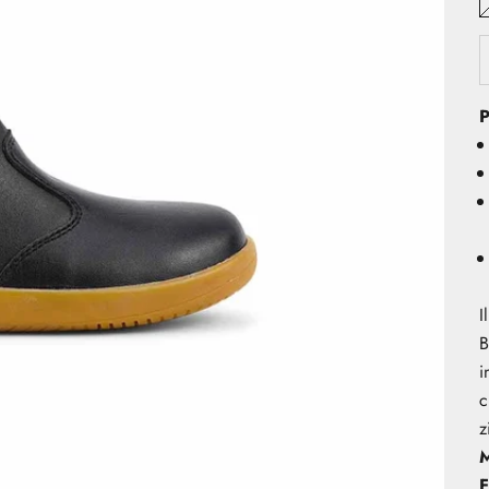
P
I
B
i
c
z
M
F