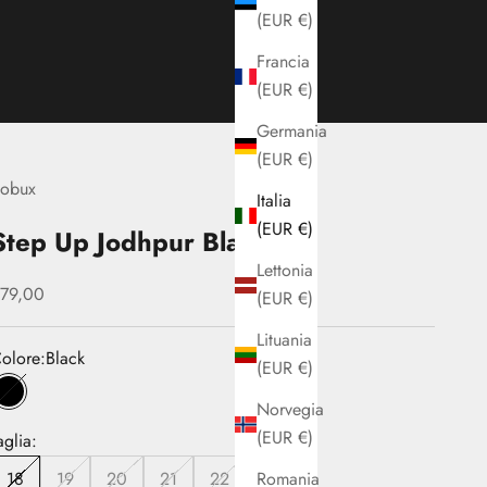
(EUR €)
Francia
(EUR €)
Germania
(EUR €)
obux
Italia
(EUR €)
Step Up Jodhpur Black
Lettonia
rezzo scontato
79,00
(EUR €)
Lituania
olore:
Black
(EUR €)
Black
Norvegia
(EUR €)
aglia:
Romania
18
19
20
21
22