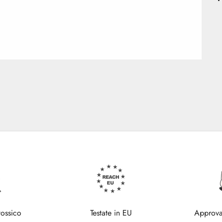
tossico
Testate in EU
Approva