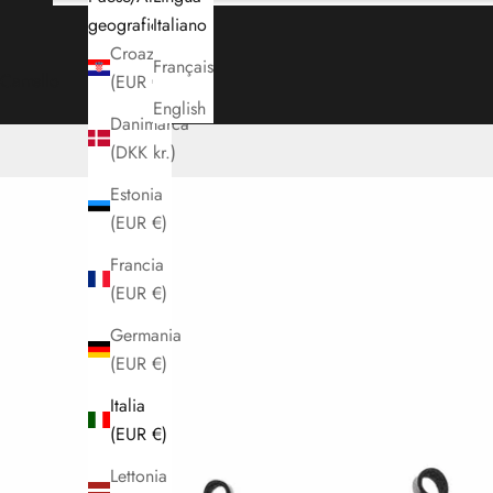
geografica
Italiano
Croazia
Français
Carrello
(EUR €)
English
Danimarca
(DKK kr.)
Estonia
(EUR €)
Francia
(EUR €)
Germania
(EUR €)
Italia
(EUR €)
Lettonia