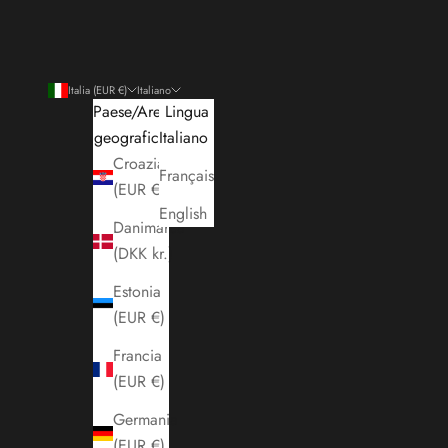
Italia (EUR €)
Italiano
Paese/Area
Lingua
geografica
Italiano
Croazia
Français
(EUR €)
English
Danimarca
(DKK kr.)
Estonia
(EUR €)
Francia
(EUR €)
Germania
(EUR €)