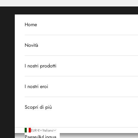
Vai al contenuto
Home
Novità
I nostri prodotti
I nostri eroi
Scopri di più
EUR €
Italiano
Paese/Area
Lingua