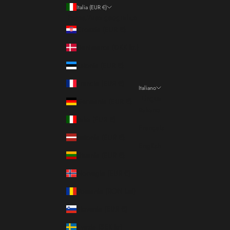
Italia (EUR €)
Paese/Area geografica
Croazia (EUR €)
Danimarca (DKK kr.)
Estonia (EUR €)
Francia (EUR €)
Italiano
Lingua
Germania (EUR €)
Italiano
Italia (EUR €)
Français
Lettonia (EUR €)
English
Lituania (EUR €)
Norvegia (EUR €)
Romania (RON Lei)
Slovenia (EUR €)
Svezia (SEK kr)