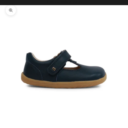
Il tuo carrello è vuoto
Ingrandisci immagine