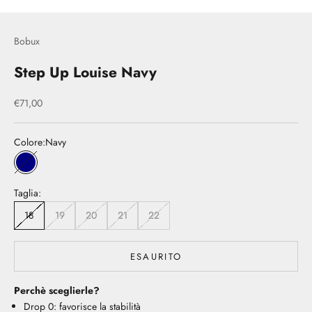
Bobux
Step Up Louise Navy
Prezzo scontato
€71,00
Colore:
Navy
Navy
Taglia:
18
19
20
21
22
ESAURITO
Perchè sceglierle?
Drop 0: favorisce la stabilità