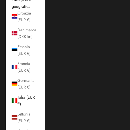
geografica
Croazia
(EUR €)
Danimarca
(DKK kr.)
Estonia
(EUR €)
Francia
(EUR €)
Germania
(EUR €)
Italia (EUR
€)
Lettonia
(EUR €)