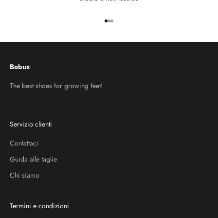
Vai all'articolo 1
Vai all'articolo 2
Vai all'articolo 3
Bobux
The best shoes for growing feet!
Servizio clienti
Contattaci
Guida alle taglie
Chi siamo
Termini e condizioni