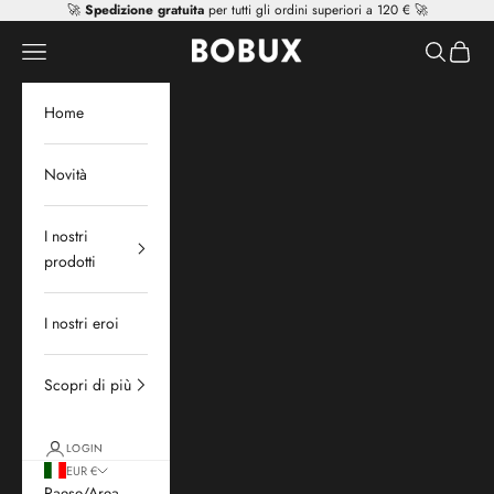
Vai al contenuto
🚀
Spedizione gratuita
per tutti gli ordini superiori a 120 € 🚀
Mr Tiggle - Distributor
Apri il menu di navigazione
Mostra il 
Mostra 
Home
Novità
I nostri
prodotti
I nostri eroi
Scopri di più
LOGIN
EUR €
Paese/Area