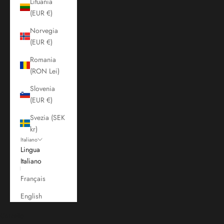
Lituania
(EUR €)
Norvegia
(EUR €)
Romania
(RON Lei)
Slovenia
(EUR €)
Svezia (SEK
kr)
Italiano
Lingua
Italiano
Français
English
Carrello