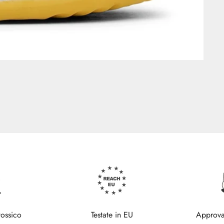
tossico
Testate in EU
Approva