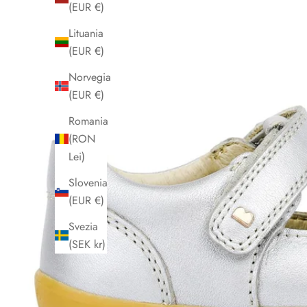
(EUR €)
Lituania
(EUR €)
Norvegia
(EUR €)
Romania
(RON
Lei)
Slovenia
(EUR €)
Svezia
(SEK kr)