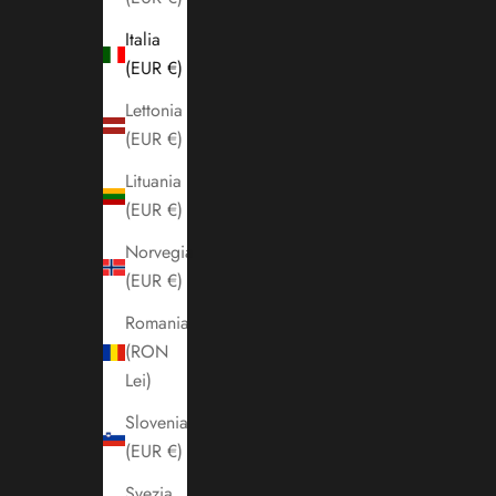
Italia
(EUR €)
Lettonia
(EUR €)
Lituania
(EUR €)
Norvegia
(EUR €)
Romania
(RON
Lei)
Slovenia
(EUR €)
Svezia