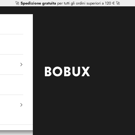
🚀
Spedizione gratuita
per tutti gli ordini superiori a 120 € 🚀
Mr Tiggle - Distributor