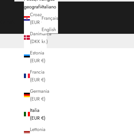
geografica
Italiano
Croazia
Français
Carrello
(EUR €)
English
Danimarca
(DKK kr.)
Estonia
(EUR €)
Francia
(EUR €)
Germania
(EUR €)
Italia
(EUR €)
Lettonia