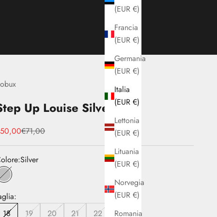
(EUR €)
Francia
(EUR €)
Germania
(EUR €)
obux
Italia
(EUR €)
Step Up Louise Silver
Lettonia
rezzo scontato
Prezzo
€50,00
€71,00
(EUR €)
Lituania
olore:
Silver
(EUR €)
Silver
Norvegia
(EUR €)
aglia:
Romania
18
19
20
21
22