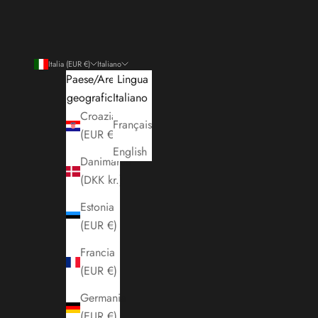
Italia (EUR €)
Italiano
Paese/Area
Lingua
geografica
Italiano
Croazia
Français
(EUR €)
English
Danimarca
(DKK kr.)
Estonia
(EUR €)
Francia
(EUR €)
Germania
(EUR €)