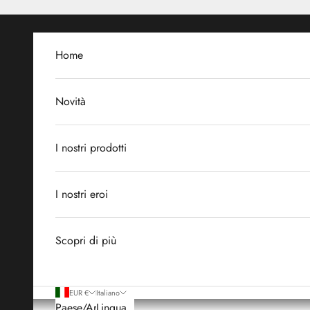
Vai al contenuto
Home
Novità
I nostri prodotti
I nostri eroi
Scopri di più
EUR €
Italiano
Paese/Area
Lingua