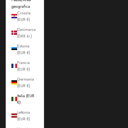
geografica
Croazia
(EUR €)
Danimarca
(DKK kr.)
Estonia
(EUR €)
Francia
(EUR €)
Germania
(EUR €)
Italia (EUR
€)
Lettonia
(EUR €)