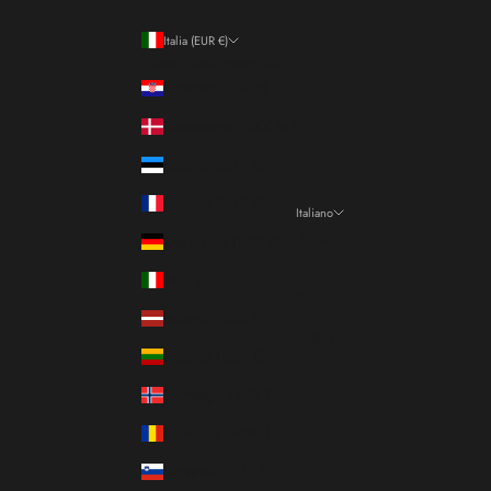
Italia (EUR €)
Paese/Area geografica
Croazia (EUR €)
Danimarca (DKK kr.)
Estonia (EUR €)
Francia (EUR €)
Italiano
Lingua
Germania (EUR €)
Italiano
Italia (EUR €)
Français
Lettonia (EUR €)
English
Lituania (EUR €)
Norvegia (EUR €)
Romania (RON Lei)
Slovenia (EUR €)