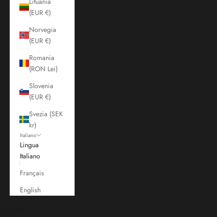
Lituania
(EUR €)
Norvegia
(EUR €)
Romania
(RON Lei)
Slovenia
(EUR €)
Svezia (SEK
kr)
Italiano
Lingua
Italiano
Français
English
Carrello