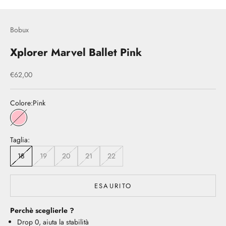
Bobux
Xplorer Marvel Ballet Pink
Prezzo scontato
€62,00
Colore:
Pink
Pink
Taglia:
18
19
20
21
22
ESAURITO
Perchè sceglierle ?
Drop 0, aiuta la stabilità