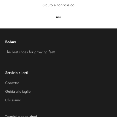
Sicuro e non tossico
Vai all'articolo 1
Vai all'articolo 2
Vai all'articolo 3
Bobux
The best shoes for growing feet!
Servizio clienti
Contattaci
Guida alle taglie
Chi siamo
Termini e condizioni