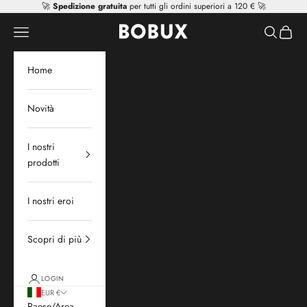
Vai al contenuto
🚀
Spedizione gratuita
per tutti gli ordini superiori a 120 € 🚀
Mr Tiggle - Distributor
Apri il menu di navigazione
Mostra il 
Mostra 
Home
Novità
I nostri
prodotti
I nostri eroi
Scopri di più
LOGIN
EUR €
Paese/Area