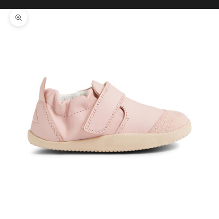
Il tuo carrello è vuoto
Ingrandisci immagine