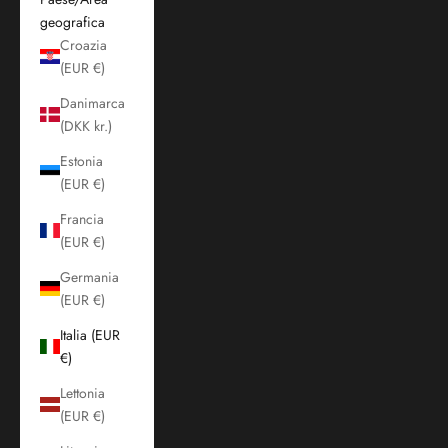
geografica
Croazia
(EUR €)
Danimarca
(DKK kr.)
Estonia
(EUR €)
Francia
(EUR €)
Germania
(EUR €)
Italia (EUR
€)
Lettonia
(EUR €)