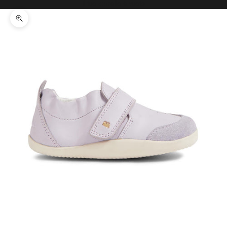
Il tuo carrello è vuoto
Ingrandisci immagine