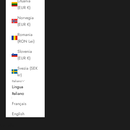
Lituania
(EUR €)
Norvegia
(EUR €)
Romania
(RON Lei)
Slovenia
(EUR €)
Svezia (SEK
kr)
Italiano
Lingua
Italiano
Français
English
Carrello