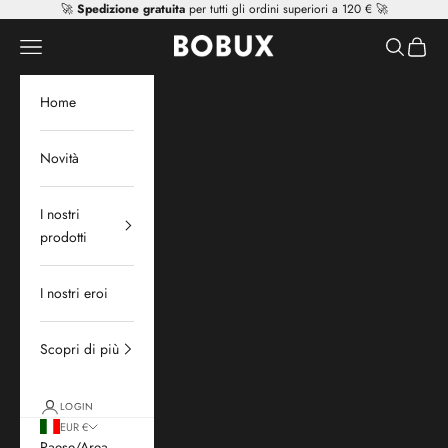
Vai al contenuto
🚀
Spedizione gratuita
per tutti gli ordini superiori a 120 € 🚀
Mr Tiggle - Distributor
Apri il menu di navigazione
Mostra il 
Mostra 
Home
Novità
I nostri
prodotti
I nostri eroi
Scopri di più
LOGIN
EUR €
Paese/Area