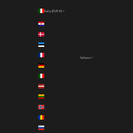
Italia (EUR €)
Paese/Area geografica
Croazia (EUR €)
Danimarca (DKK kr.)
Estonia (EUR €)
Francia (EUR €)
Italiano
Lingua
Germania (EUR €)
Italiano
Italia (EUR €)
Français
Lettonia (EUR €)
English
Lituania (EUR €)
Norvegia (EUR €)
Romania (RON Lei)
Slovenia (EUR €)