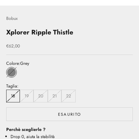
Bobux
Xplorer Ripple Thistle
Prezzo scontato
€62,00
Colore:
Grey
Grey
Taglia:
18
19
20
21
22
ESAURITO
Perchè sceglierle ?
Drop 0, aiuta la stabilità