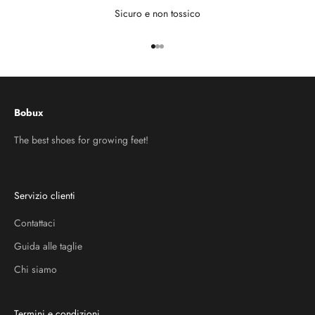
Sicuro e non tossico
Vai all'articolo 1
Vai all'articolo 2
Vai all'articolo 3
Bobux
The best shoes for growing feet!
Servizio clienti
Contattaci
Guida alle taglie
Chi siamo
Termini e condizioni