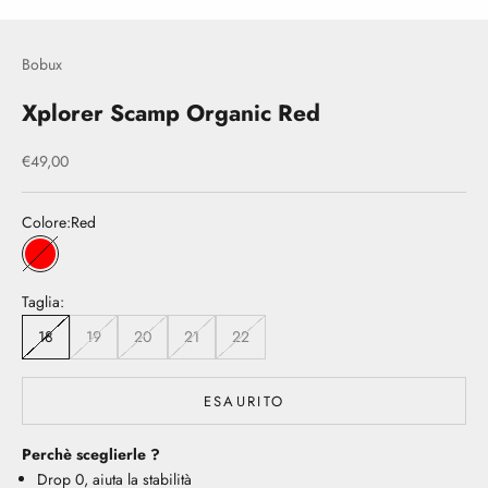
Bobux
Xplorer Scamp Organic Red
Prezzo scontato
€49,00
Colore:
Red
Red
Taglia:
18
19
20
21
22
ESAURITO
Perchè sceglierle ?
Drop 0, aiuta la stabilità