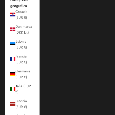
geografica
Croazia
(EUR €)
Danimarca
(DKK kr.)
Estonia
(EUR €)
Francia
(EUR €)
Germania
(EUR €)
Italia (EUR
€)
Lettonia
(EUR €)