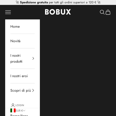
Vai al contenuto
🚀
Spedizione gratuita
per tutti gli ordini superiori a 120 € 🚀
Mr Tiggle - Distributor
Apri il menu di navigazione
Mostra il 
Mostra 
Home
Novità
I nostri
prodotti
I nostri eroi
Scopri di più
LOGIN
EUR €
Paese/Area