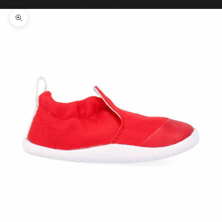
Il tuo carrello è vuoto
Ingrandisci immagine