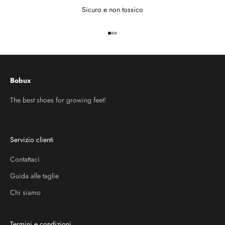
Sicuro e non tossico
Vai all'articolo 1
Vai all'articolo 2
Vai all'articolo 3
Bobux
The best shoes for growing feet!
Servizio clienti
Contattaci
Guida alle taglie
Chi siamo
Termini e condizioni