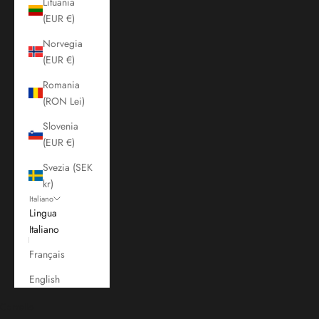
Lituania
(EUR €)
Norvegia
(EUR €)
Romania
(RON Lei)
Slovenia
(EUR €)
Svezia (SEK
kr)
Italiano
Lingua
Italiano
Français
English
Carrello