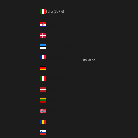
Italia (EUR €)
Paese/Area geografica
Croazia (EUR €)
Danimarca (DKK kr.)
Estonia (EUR €)
Francia (EUR €)
Italiano
Lingua
Germania (EUR €)
Italiano
Italia (EUR €)
Français
Lettonia (EUR €)
English
Lituania (EUR €)
Norvegia (EUR €)
Romania (RON Lei)
Slovenia (EUR €)